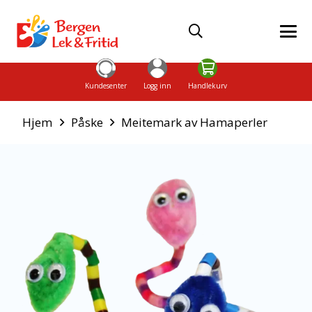
Kundesenter
Logg inn
Handlekurv
Hjem
Påske
Meitemark av Hamaperler