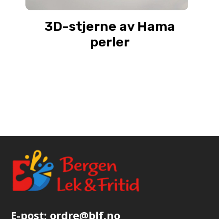
3D-stjerne av Hama
perler
E-post:
ordre@blf.no