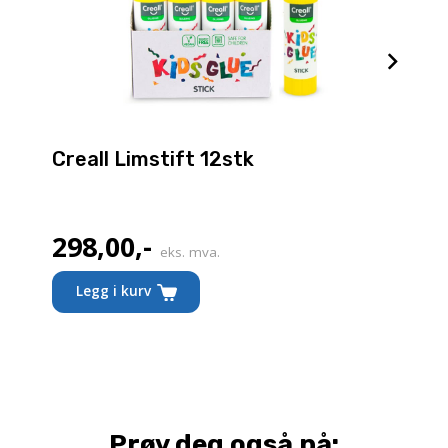
Creall Limstift 12stk
298,00
,-
eks. mva.
Legg i kurv
Prøv deg også på: