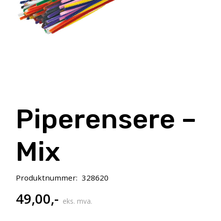
Piperensere –
Mix
Produktnummer:
328620
49,00
,-
eks. mva.