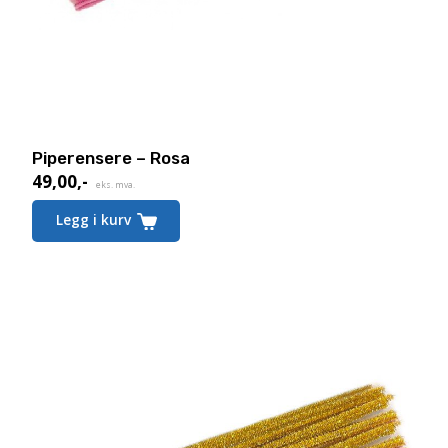
Piperensere – Rosa
49,00
,-
eks. mva.
Legg i kurv