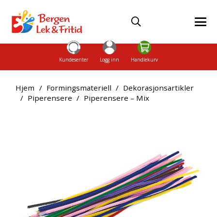
Kundesenter
Logg inn
Handlekurv
Hjem
/
Formingsmateriell
/
Dekorasjonsartikler
/
Piperensere
/
Piperensere – Mix