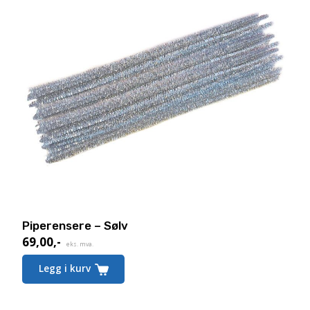
Piperensere – Sølv
69,00
,-
eks. mva.
Legg i kurv