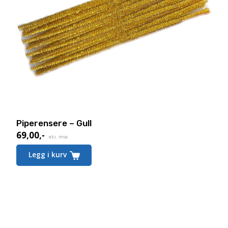
Piperensere – Gull
69,00
,-
eks. mva.
Legg i kurv