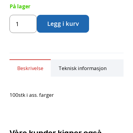
På lager
Piperensere
Legg i kurv
-
Mix
antall
Beskrivelse
Teknisk informasjon
100stk i ass. farger
Våre kunder kjøper også