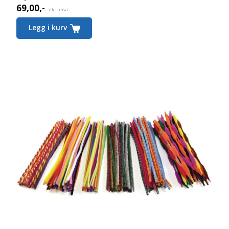
69,00
,-
eks. mva.
Legg i kurv