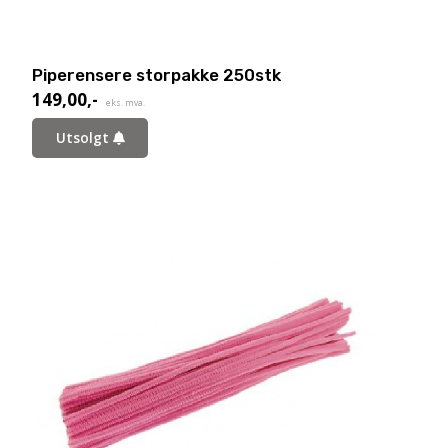
Piperensere storpakke 250stk
149,00
,-
eks. mva.
Utsolgt