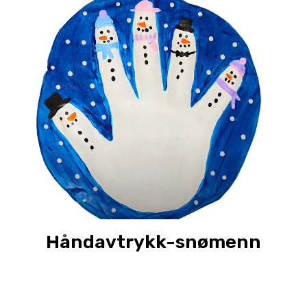
Håndavtrykk-snømenn