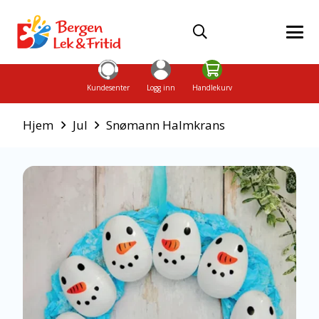
Kundesenter
Logg inn
Handlekurv
Hjem
Jul
Snømann Halmkrans