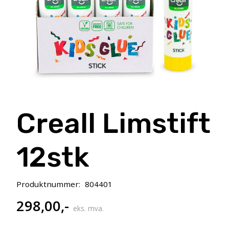
Creall Limstift
12stk
Produktnummer:
804401
298,00
,-
eks. mva.