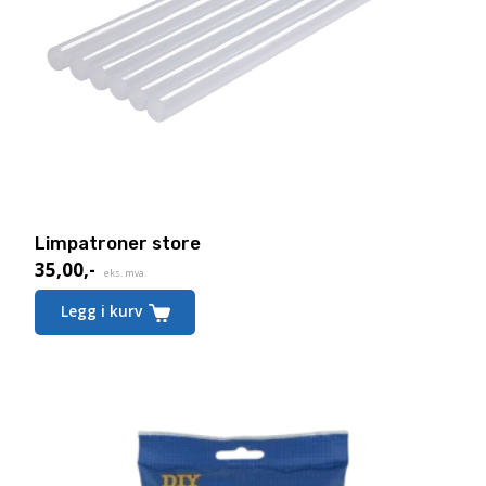
Limpatroner store
35,00
,-
eks. mva.
Legg i kurv