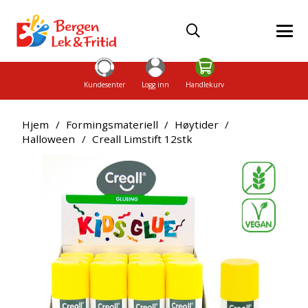
Kundesenter
Logg inn
Handlekurv
Hjem
/
Formingsmateriell
/
Høytider
/
Halloween
/
Creall Limstift 12stk