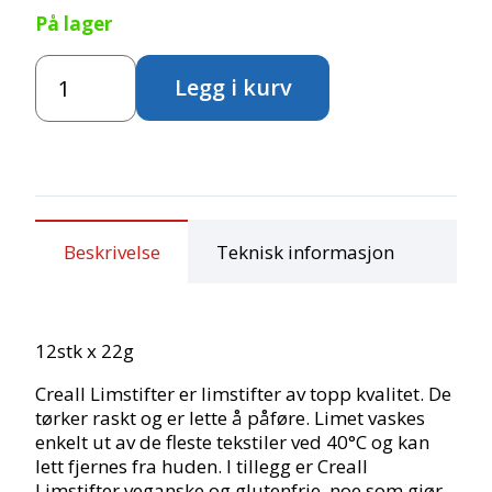
På lager
Creall
Legg i kurv
Limstift
12stk
antall
Beskrivelse
Teknisk informasjon
12stk x 22g
Creall Limstifter er limstifter av topp kvalitet. De
tørker raskt og er lette å påføre. Limet vaskes
enkelt ut av de fleste tekstiler ved 40°C og kan
lett fjernes fra huden. I tillegg er Creall
Limstifter veganske og glutenfrie, noe som gjør