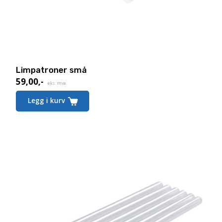
Limpatroner små
59,00
,-
eks. mva.
Legg i kurv