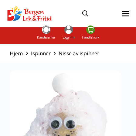
Kundesenter
Logg inn
Handlekurv
Hjem
Ispinner
Nisse av ispinner