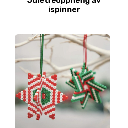
Juletreoppheng av
ispinner