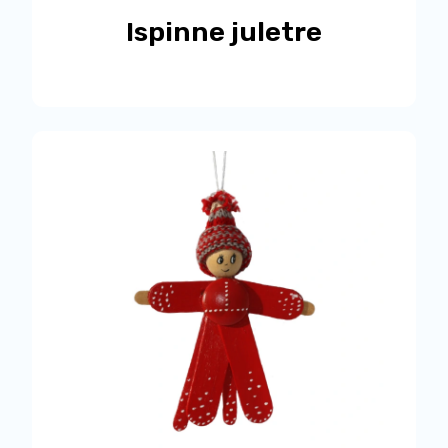
Ispinne juletre