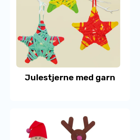
Julestjerne med garn