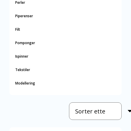
Perler
Piperenser
Filt
Pomponger
Ispinner
Tekstiler
Modellering