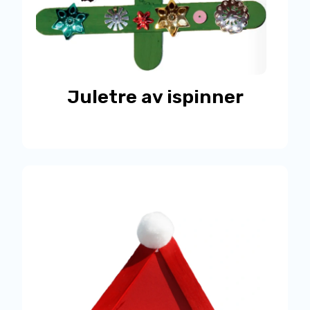
Juletre av ispinner