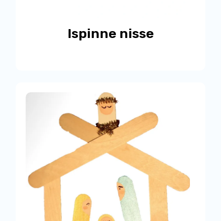
Ispinne nisse