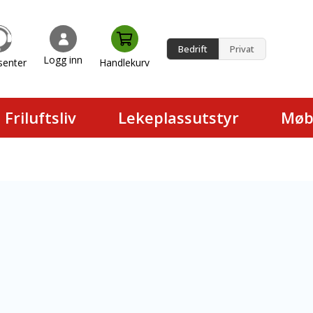
Bedrift
Privat
Logg inn
senter
Handlekurv
en.
Friluftsliv
Lekeplassutstyr
Møb