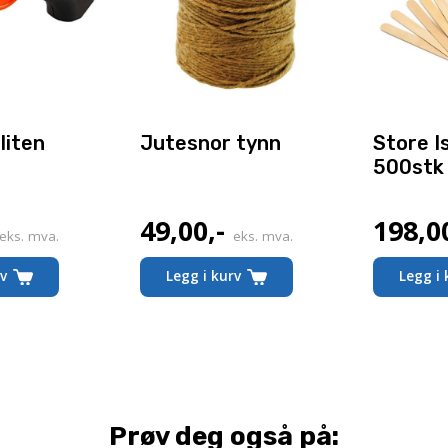
liten
Jutesnor tynn
Store I
500stk
49,00
,-
198,0
eks. mva.
eks. mva.
rv
Legg i kurv
Legg i 
Prøv deg også på: