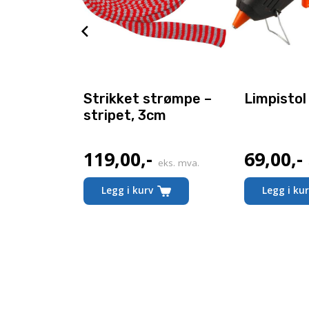
g – Rød
Strikket strømpe –
Limpistol 
stripet, 3cm
119,00
,-
69,00
,-
. mva.
eks. mva.
Legg i kurv
Legg i ku