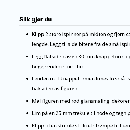
Slik gjør du
Klipp 2 store ispinner på midten og fjern c
lengde. Legg til side bitene fra de små is
Legg flatsiden av en 30 mm knappeform op
begge endene med lim.
I enden mot knappeformen limes to små isp
baksiden av figuren.
Mal figuren med rød glansmaling, dekorer 
Lim på en 25 mm trekule til hode og tegn p
Klipp til en strimle strikket strømpe til lu