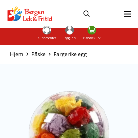
Kundesenter
Logg inn
Handlekurv
Hjem
Påske
Fargerike egg