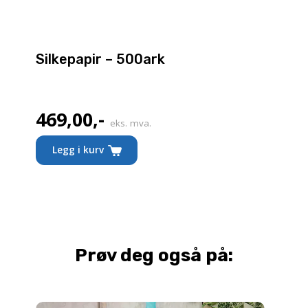
Silkepapir – 500ark
469,00
,-
eks. mva.
Legg i kurv
Prøv deg også på: