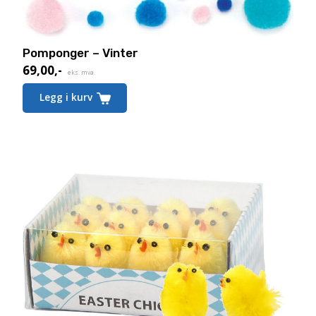
Pomponger – Vinter
69,00
,-
eks. mva.
Legg i kurv