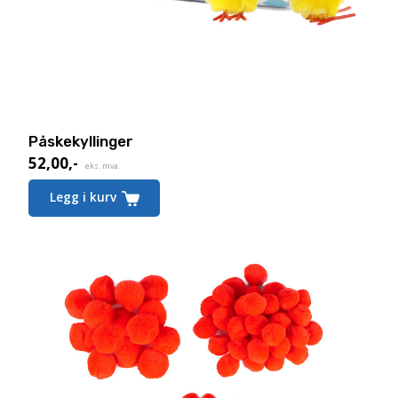
Påskekyllinger
52,00
,-
eks. mva.
Legg i kurv