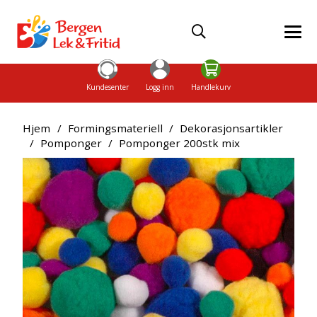
Kundesenter
Logg inn
Handlekurv
Hjem
/
Formingsmateriell
/
Dekorasjonsartikler
/
Pomponger
/
Pomponger 200stk mix