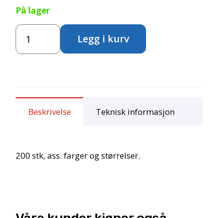
På lager
Pomponger
Legg i kurv
200stk
mix
antall
Beskrivelse
Teknisk informasjon
200 stk, ass. farger og størrelser.
Våre kunder kjøper også