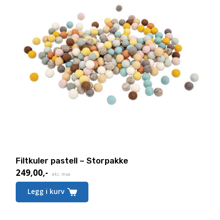
Filtkuler pastell – Storpakke
249,00
,-
eks. mva.
Legg i kurv