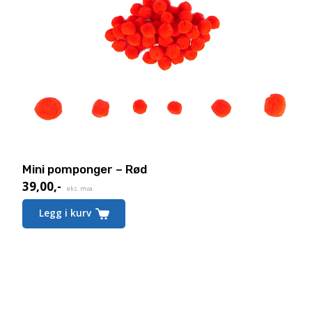
Mini pomponger – Rød
39,00
,-
eks. mva.
Legg i kurv