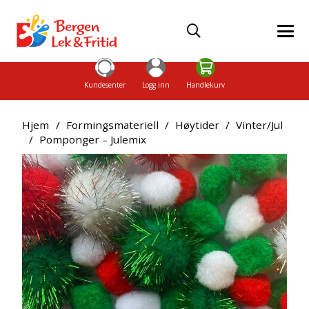
Kundesenter
Logg inn
Handlekurv
Hjem
/
Formingsmateriell
/
Høytider
/
Vinter/Jul
/
Pomponger – Julemix