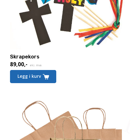
Skrapekors
89,00
,-
eks. mva.
Legg i kurv