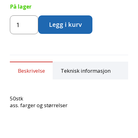
På lager
Pomponger
Legg i kurv
-
Julemix
antall
Beskrivelse
Teknisk informasjon
50stk
ass. farger og størrelser