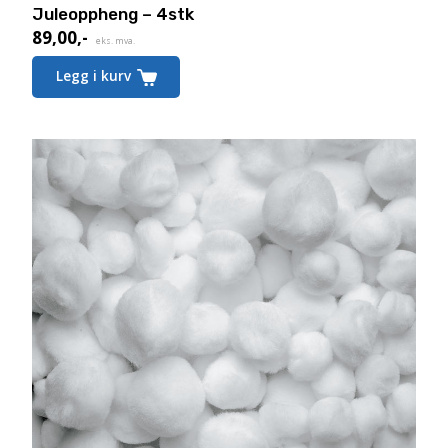
Juleoppheng – 4stk
89,00
,-
eks. mva.
Legg i kurv