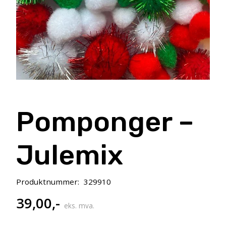
Pomponger –
Julemix
Produktnummer:
329910
39,00
,-
eks. mva.