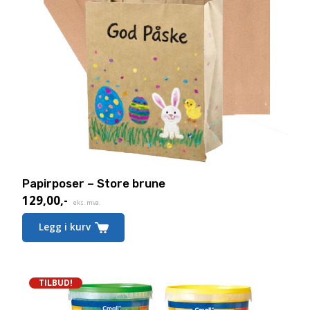
Papirposer – Store brune
129,00
,-
eks. mva.
Legg i kurv
TILBUD!