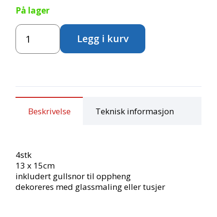
På lager
Juleoppheng
Legg i kurv
-
4stk
antall
Beskrivelse
Teknisk informasjon
4stk
13 x 15cm
inkludert gullsnor til oppheng
dekoreres med glassmaling eller tusjer