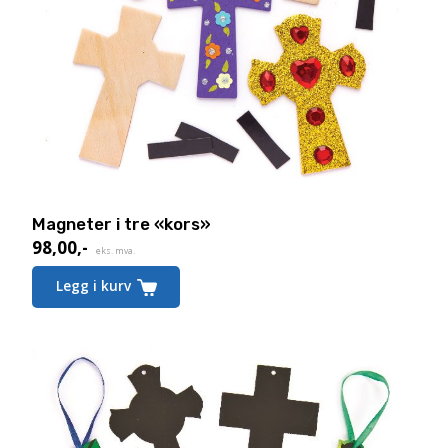
Magneter i tre «kors»
98,00
,-
eks. mva.
Legg i kurv