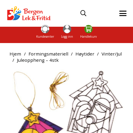
Kundesenter
Logg inn
Handlekurv
Hjem
/
Formingsmateriell
/
Høytider
/
Vinter/Jul
/
Juleoppheng – 4stk