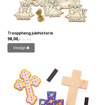
Treoppheng julehistorie
98,00
,-
eks. mva.
Utsolgt