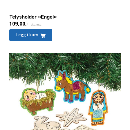
Telysholder «Engel»
109,00
,-
eks. mva.
Legg i kurv