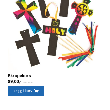
Skrapekors
89,00
,-
eks. mva.
Legg i kurv