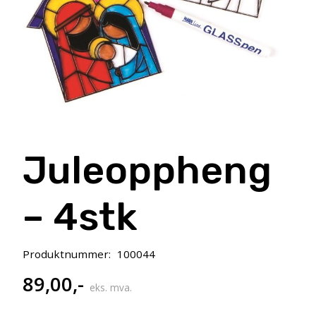
Juleoppheng
– 4stk
Produktnummer:
100044
89,00
,-
eks. mva.