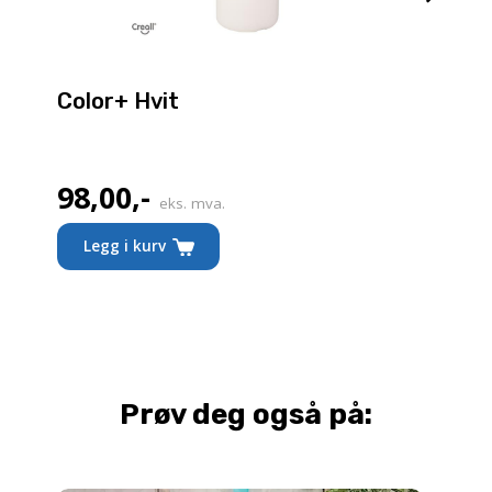
Color+ Hvit
98,00
,-
eks. mva.
Legg i kurv
Prøv deg også på: