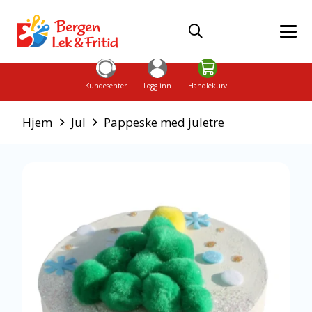
Kundesenter
Logg inn
Handlekurv
Hjem
Jul
Pappeske med juletre