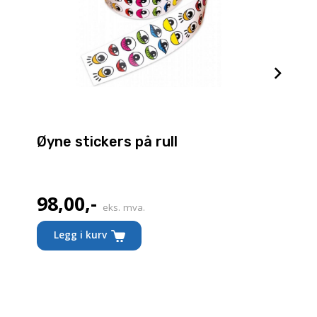
Øyne stickers på rull
98,00
,-
eks. mva.
Legg i kurv