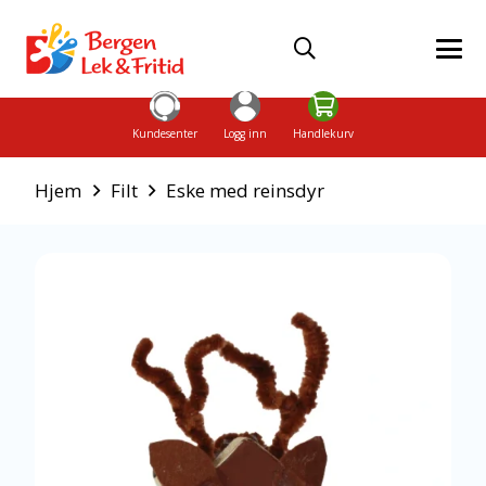
Kundesenter
Logg inn
Handlekurv
Hjem
Filt
Eske med reinsdyr