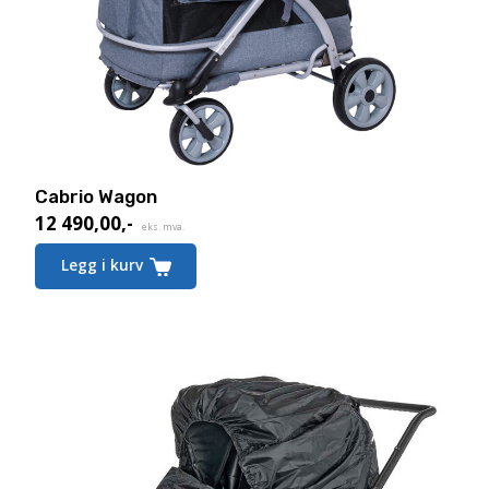
Cabrio Wagon
12 490,00
,-
eks. mva.
Legg i kurv