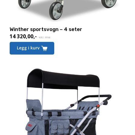
Winther sportsvogn – 4 seter
14 320,00
,-
eks. mva.
Legg i kurv