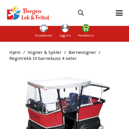
Kundesenter
Logg inn
Handlekurv
Hjem
/
Vogner & Sykler
/
Barnevogner
/
Regntrekk til barnebuss 4 seter