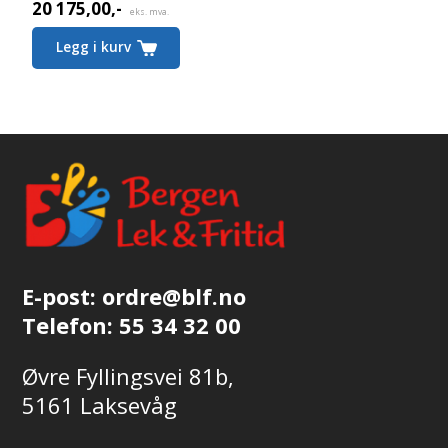
20 175,00
,-
Nåværende
eks. mva.
pris
Legg i kurv
er:
20 175,00,-.
E-post:
ordre@blf.no
Telefon:
55 34 32 00
Øvre Fyllingsvei 81b,
5161 Laksevåg