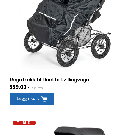
Regntrekk til Duette tvillingvogn
559,00
,-
eks. mva.
Legg i kurv
TILBUD!