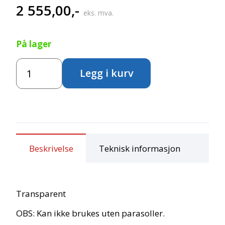
2 555,00
,-
eks. mva.
På lager
Regntrekk
Legg i kurv
til
barnebuss
4
seter
antall
Beskrivelse
Teknisk informasjon
Transparent
OBS: Kan ikke brukes uten parasoller.