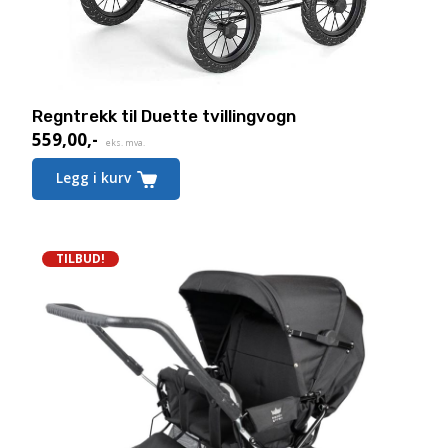
Regntrekk til Duette tvillingvogn
559,00
,-
eks. mva.
Legg i kurv
TILBUD!