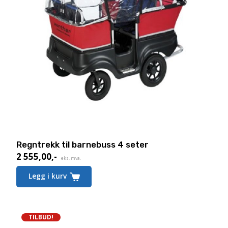
Regntrekk til barnebuss 4 seter
2 555,00
,-
eks. mva.
Legg i kurv
TILBUD!