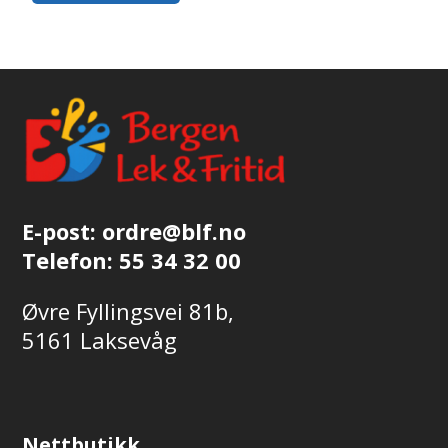
20 175,00,-.
E-post:
ordre@blf.no
Telefon:
55 34 32 00
Øvre Fyllingsvei 81b,
5161 Laksevåg
Nettbutikk