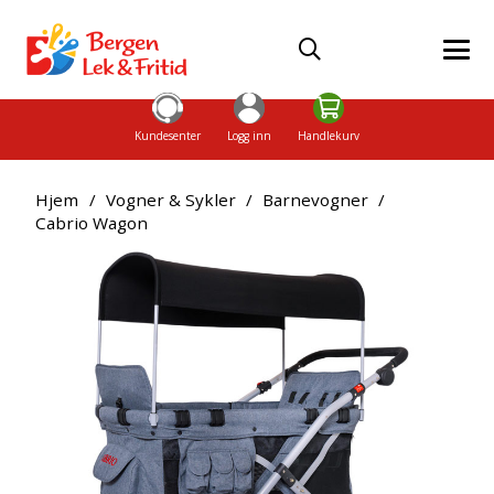
Kundesenter
Logg inn
Handlekurv
Hjem
/
Vogner & Sykler
/
Barnevogner
/
Cabrio Wagon