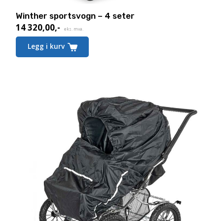
Winther sportsvogn – 4 seter
14 320,00
,-
eks. mva.
Legg i kurv