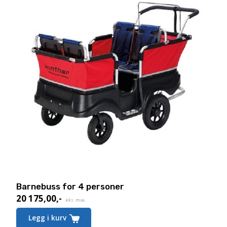
Barnebuss for 4 personer
20 175,00
,-
Nåværende
eks. mva.
pris
Legg i kurv
er: