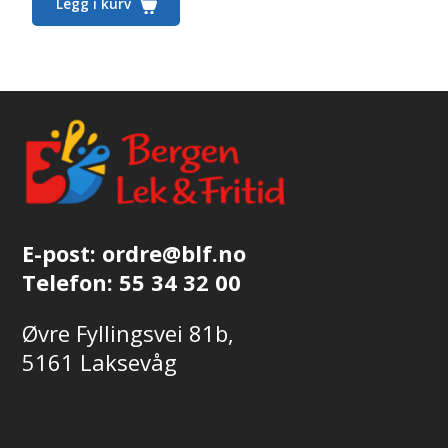
Legg i kurv
E-post:
ordre@blf.no
Telefon:
55 34 32 00
Øvre Fyllingsvei 81b,
5161 Laksevåg