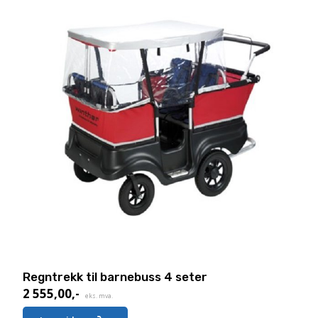
Regntrekk til barnebuss 4 seter
2 555,00
,-
eks. mva.