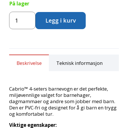
På lager
var:
er:
Cabrio
11 900,00,-.
9 520,00,-.
Legg i kurv
Barnevogn
4-
seter
antall
Beskrivelse
Teknisk informasjon
Cabrio™ 4-seters barnevogn er det perfekte,
miljøvennlige valget for barnehager,
dagmammaer og andre som jobber med barn.
Den er PVC-fri og designet for å gi barn en trygg
og komfortabel tur.
Viktige egenskaper: