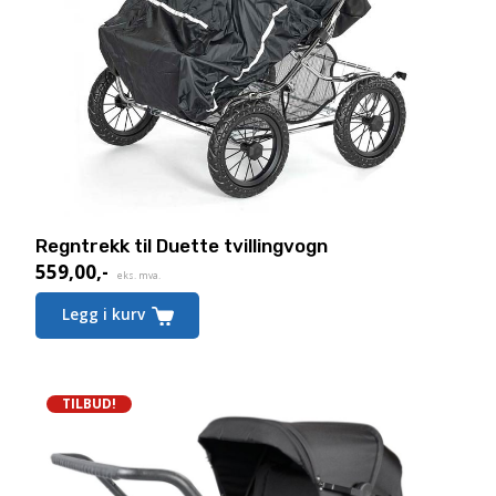
Regntrekk til Duette tvillingvogn
559,00
,-
eks. mva.
Legg i kurv
TILBUD!