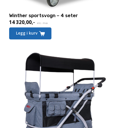
Winther sportsvogn – 4 seter
14 320,00
,-
eks. mva.
Legg i kurv