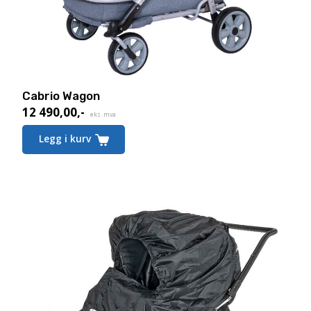
Cabrio Wagon
12 490,00
,-
eks. mva.
Legg i kurv