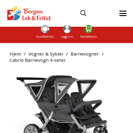
Kundesenter
Logg inn
Handlekurv
Hjem
/
Vogner & Sykler
/
Barnevogner
/
Cabrio Barnevogn 4-seter