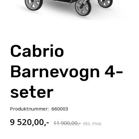
Cabrio
Barnevogn 4-
seter
Produktnummer:
660003
9 520,00
,-
Opprinnelig
Nåværende
11 900,00
,-
eks. mva.
pris
pris