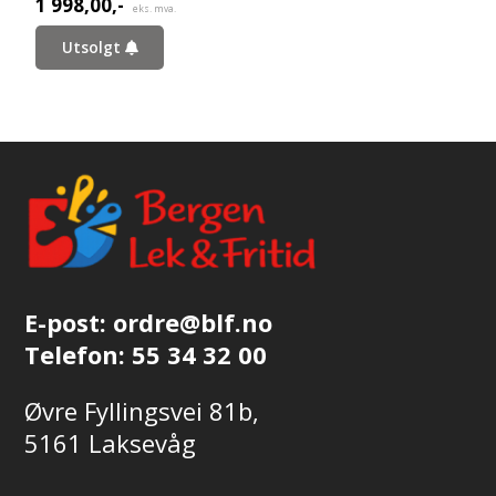
1 998,00
,-
eks. mva.
Utsolgt
E-post:
ordre@blf.no
Telefon:
55 34 32 00
Øvre Fyllingsvei 81b,
5161 Laksevåg