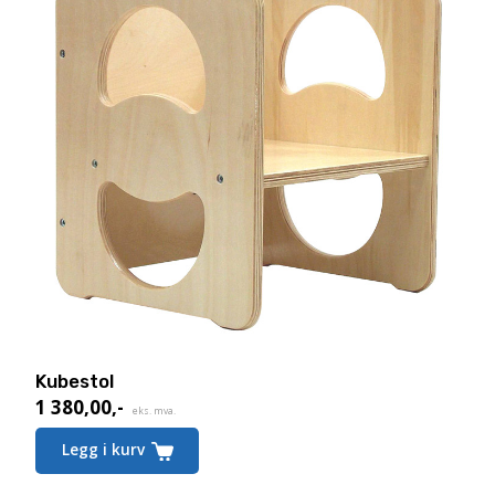
Kubestol
1 380,00
,-
eks. mva.
Legg i kurv