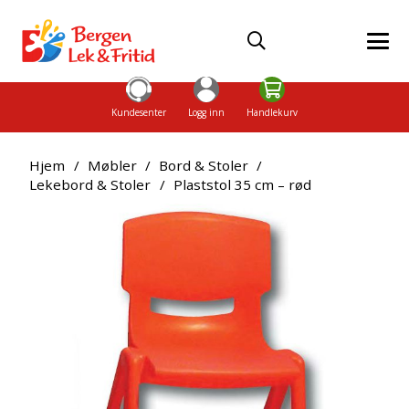
Kundesenter
Logg inn
Handlekurv
Hjem
/
Møbler
/
Bord & Stoler
/
Lekebord & Stoler
/
Plaststol 35 cm – rød