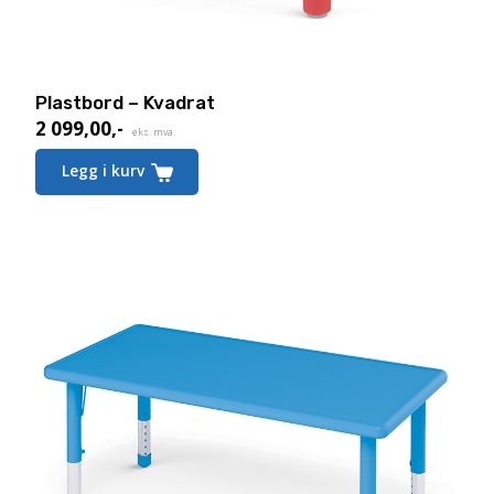
Plastbord – Kvadrat
2 099,00
,-
eks. mva.
Legg i kurv