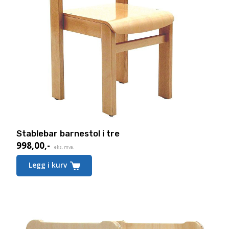
Stablebar barnestol i tre
998,00
,-
eks. mva.
Legg i kurv