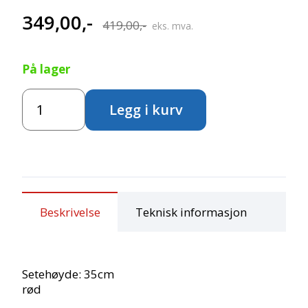
349,00
,-
Opprinnelig
Nåværende
419,00
,-
eks. mva.
pris
pris
På lager
var:
er:
Plaststol
419,00,-.
349,00,-.
Legg i kurv
35
cm
-
rød
antall
Beskrivelse
Teknisk informasjon
Setehøyde: 35cm
rød