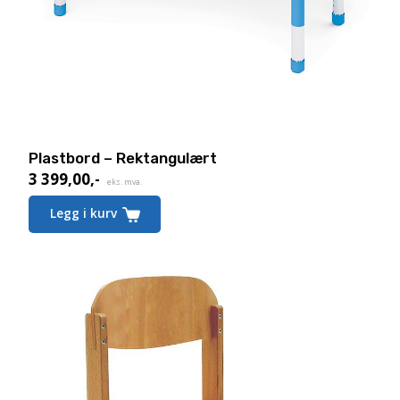
Plastbord – Rektangulært
3 399,00
,-
eks. mva.
Legg i kurv