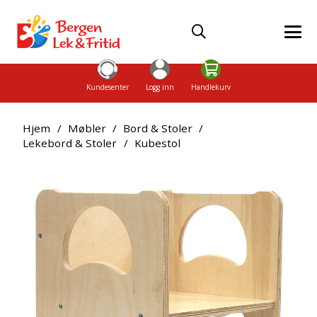
Kundesenter
Logg inn
Handlekurv
Hjem
/
Møbler
/
Bord & Stoler
/
Lekebord & Stoler
/
Kubestol