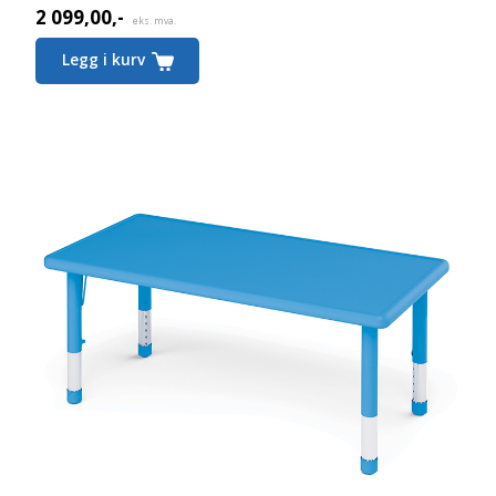
2 099,00
,-
eks. mva.
Legg i kurv