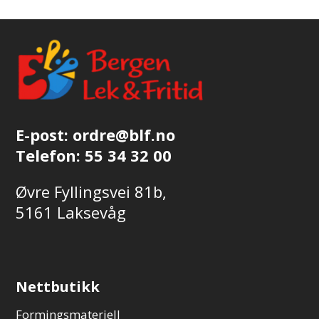
Alternativene
kan
velges
på
produktsiden
E-post:
ordre@blf.no
Telefon:
55 34 32 00
Øvre Fyllingsvei 81b,
5161 Laksevåg
Nettbutikk
Formingsmateriell