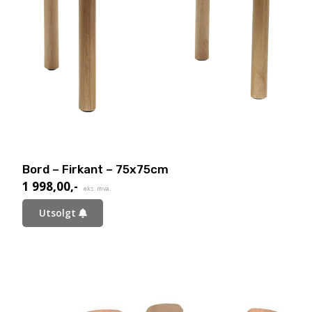
Bord – Firkant – 75x75cm
1 998,00
,-
eks. mva.
Utsolgt