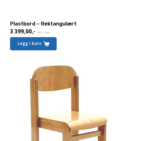
Plastbord – Rektangulært
3 399,00
,-
eks. mva.
Legg i kurv