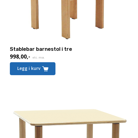
Stablebar barnestol i tre
998,00
,-
eks. mva.
Legg i kurv