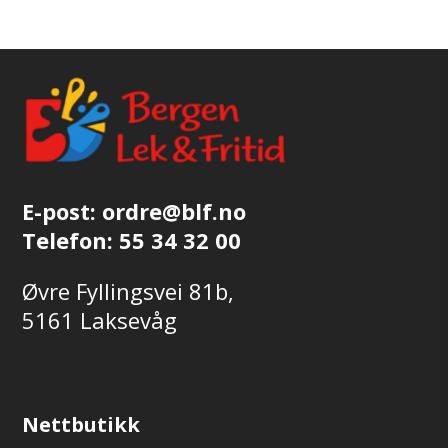
flere
varianter.
Alternativene
kan
velges
på
produktsiden
E-post:
ordre@blf.no
Telefon:
55 34 32 00
Øvre Fyllingsvei 81b,
5161 Laksevåg
Nettbutikk