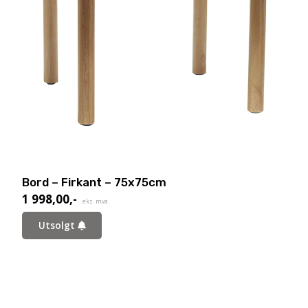
Bord – Firkant – 75x75cm
1 998,00
,-
eks. mva.
Utsolgt