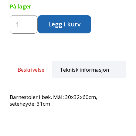
På lager
Stablebar
Legg i kurv
barnestol
i
tre
antall
Beskrivelse
Teknisk informasjon
Barnestoler i bøk. Mål: 30x32x60cm,
setehøyde: 31cm