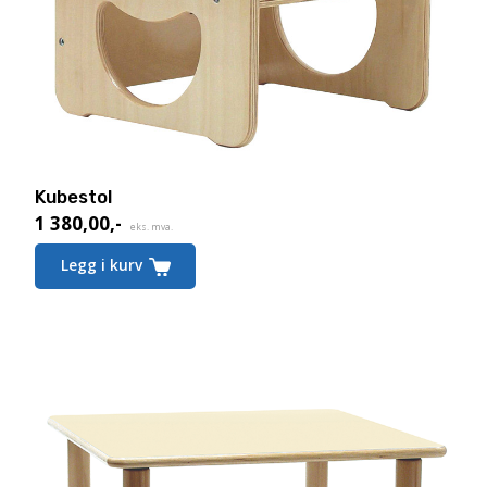
Kubestol
1 380,00
,-
eks. mva.
Legg i kurv