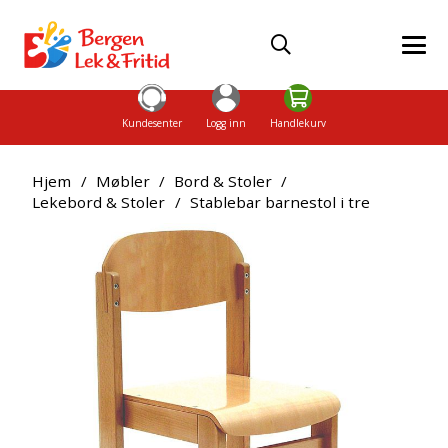
Kundesenter
Logg inn
Handlekurv
Hjem
/
Møbler
/
Bord & Stoler
/
Lekebord & Stoler
/
Stablebar barnestol i tre