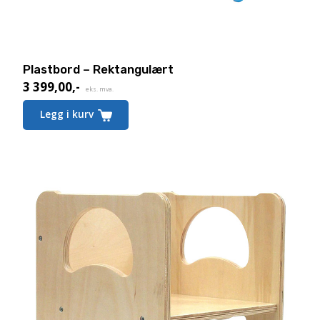
Plastbord – Rektangulært
3 399,00
,-
eks. mva.
Legg i kurv