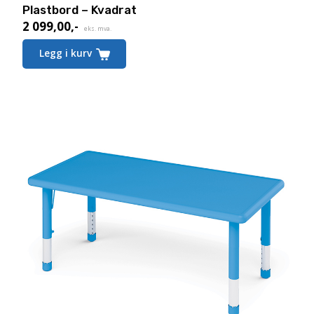
Plastbord – Kvadrat
2 099,00
,-
eks. mva.
Legg i kurv