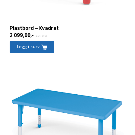
Plastbord – Kvadrat
2 099,00
,-
eks. mva.
Legg i kurv