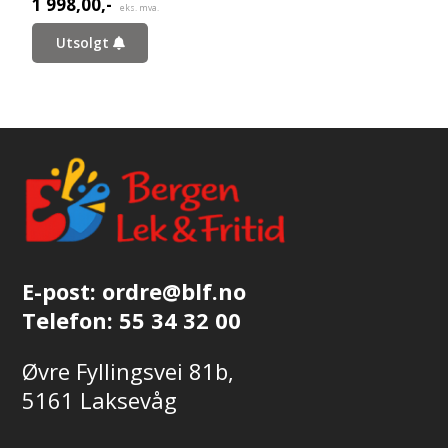
1 998,00
,-
eks. mva.
Utsolgt
E-post:
ordre@blf.no
Telefon:
55 34 32 00
Øvre Fyllingsvei 81b,
5161 Laksevåg