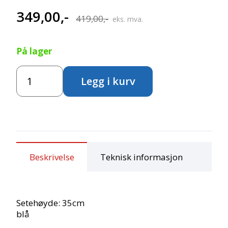
349,00
,-
Opprinnelig
Nåværende
419,00
,-
eks. mva.
pris
pris
På lager
var:
er:
Plaststol
419,00,-.
349,00,-.
Legg i kurv
35
cm
-
blå
antall
Beskrivelse
Teknisk informasjon
Setehøyde: 35cm
blå