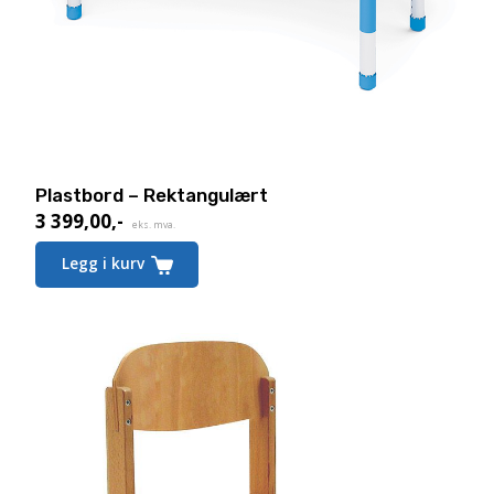
Plastbord – Rektangulært
3 399,00
,-
eks. mva.
Legg i kurv