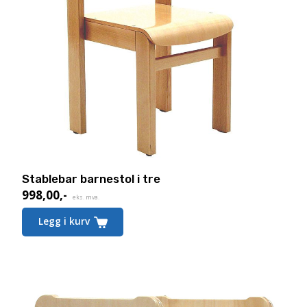
Stablebar barnestol i tre
998,00
,-
eks. mva.
Legg i kurv