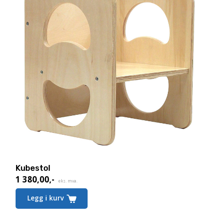
Kubestol
1 380,00
,-
eks. mva.
Legg i kurv