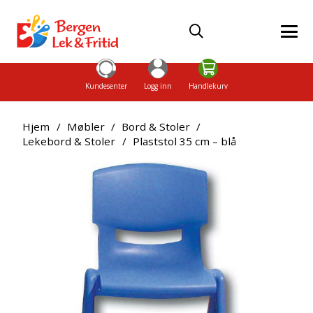
Kundesenter
Logg inn
Handlekurv
Hjem
/
Møbler
/
Bord & Stoler
/
Lekebord & Stoler
/
Plaststol 35 cm – blå