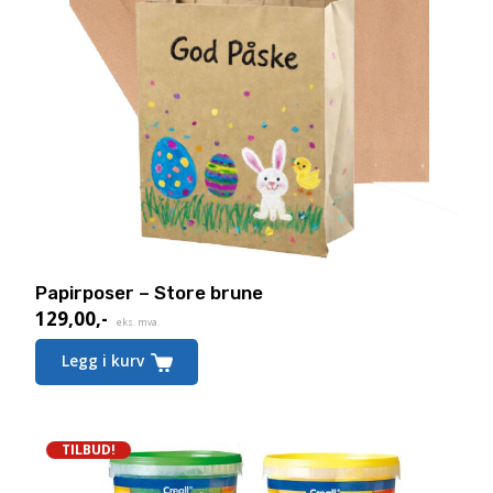
Papirposer – Store brune
129,00
,-
eks. mva.
Legg i kurv
TILBUD!