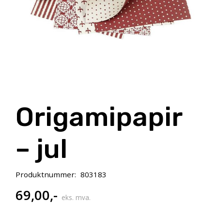
Origamipapir
– jul
Produktnummer:
803183
69,00
,-
eks. mva.