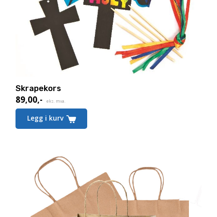
Skrapekors
89,00
,-
eks. mva.
Legg i kurv