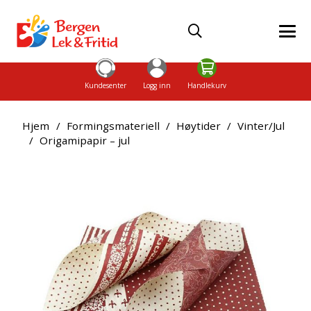
Kundesenter
Logg inn
Handlekurv
Hjem
/
Formingsmateriell
/
Høytider
/
Vinter/Jul
/
Origamipapir – jul