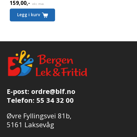
159,00
,-
Nåværende
eks. mva.
pris
Legg i kurv
er:
159,00,-.
E-post:
ordre@blf.no
Telefon:
55 34 32 00
Øvre Fyllingsvei 81b,
5161 Laksevåg