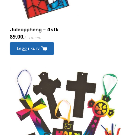
Juleoppheng – 4stk
89,00
,-
eks. mva.
Legg i kurv