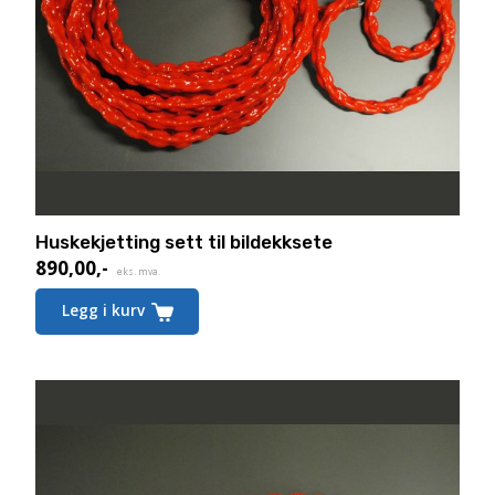
Huskekjetting sett til bildekksete
890,00
,-
eks. mva.
Legg i kurv