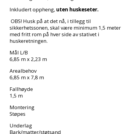
Inkludert oppheng,
uten huskeseter.
OBS! Husk på at det nå, i tillegg til
sikkerhetssonen, skal være minimum 1,5 meter
med fritt rom på hver side av stativet i
huskeretningen.
Mål L/B
6,85 m x 2,23 m
Arealbehov
6,85 m x 7,8 m
Fallhøyde
1,5 m
Montering
Støpes
Underlag
Bark/matter/støtsand