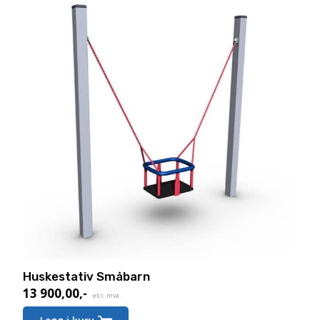
Huskestativ Småbarn
13 900,00
,-
eks. mva.