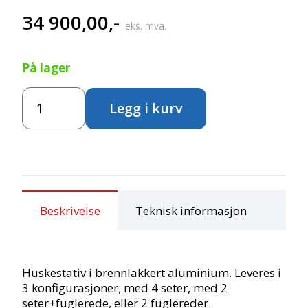
34 900,00
,-
eks. mva.
På lager
Huskestativ
Legg i kurv
4
seter
antall
Beskrivelse
Teknisk informasjon
Huskestativ i brennlakkert aluminium. Leveres i
3 konfigurasjoner; med 4 seter, med 2
seter+fuglerede, eller 2 fuglereder.