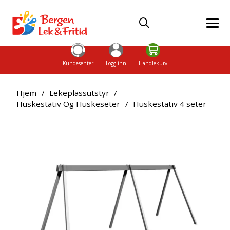
Kundesenter
Logg inn
Handlekurv
Hjem
/
Lekeplassutstyr
/
Huskestativ Og Huskeseter
/
Huskestativ 4 seter