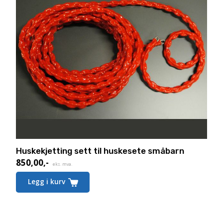
Huskekjetting sett til huskesete småbarn
850,00
,-
eks. mva.
Legg i kurv