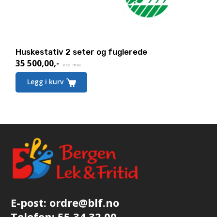
Huskestativ 2 seter og fuglerede
35 500,00
,-
eks. mva.
Legg i kurv
E-post:
ordre@blf.no
Telefon:
55 34 32 00