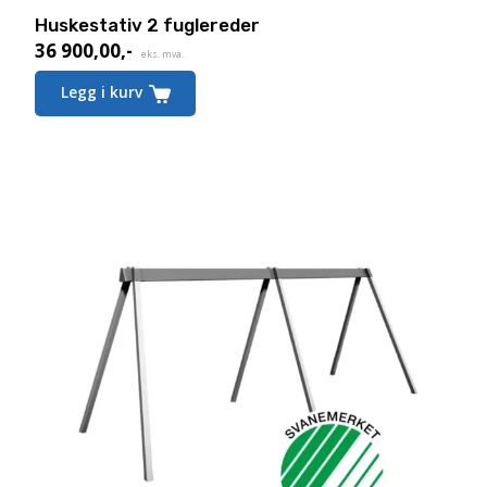
Huskestativ 2 fuglereder
36 900,00
,-
eks. mva.
Legg i kurv