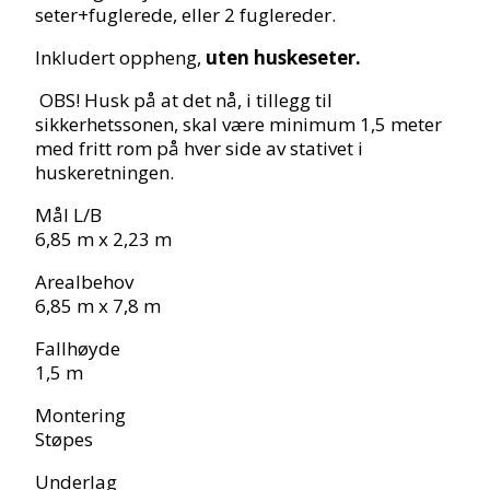
seter+fuglerede, eller 2 fuglereder.
Inkludert oppheng,
uten huskeseter.
OBS! Husk på at det nå, i tillegg til
sikkerhetssonen, skal være minimum 1,5 meter
med fritt rom på hver side av stativet i
huskeretningen.
Mål L/B
6,85 m x 2,23 m
Arealbehov
6,85 m x 7,8 m
Fallhøyde
1,5 m
Montering
Støpes
Underlag