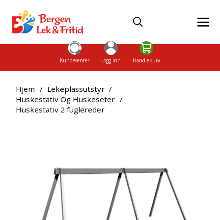
Kundesenter
Logg inn
Handlekurv
Hjem
/
Lekeplassutstyr
/
Huskestativ Og Huskeseter
/
Huskestativ 2 fuglereder