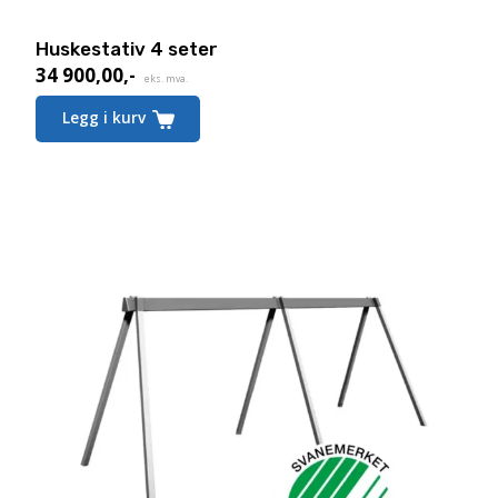
Huskestativ 4 seter
34 900,00
,-
eks. mva.
Legg i kurv