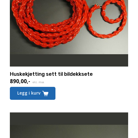
Huskekjetting sett til bildekksete
890,00
,-
eks. mva.
Legg i kurv