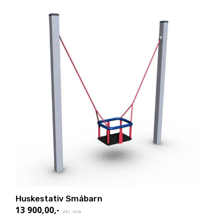
Huskestativ Småbarn
13 900,00
,-
eks. mva.