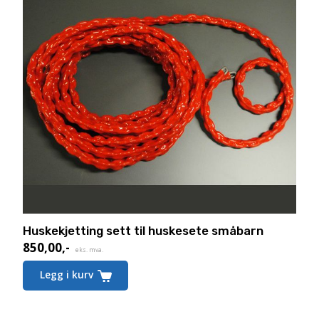
Huskekjetting sett til huskesete småbarn
850,00
,-
eks. mva.
Legg i kurv