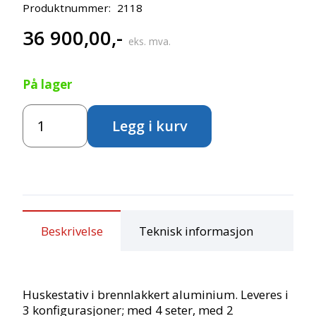
Produktnummer:
2118
36 900,00
,-
eks. mva.
På lager
Huskestativ
Legg i kurv
2
fuglereder
antall
Beskrivelse
Teknisk informasjon
Huskestativ i brennlakkert aluminium. Leveres i
3 konfigurasjoner; med 4 seter, med 2