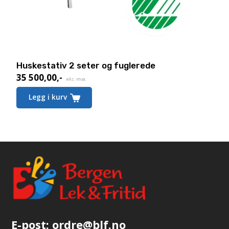
Huskestativ 2 seter og fuglerede
35 500,00
,-
eks. mva.
Legg i kurv
E-post:
ordre@blf.no