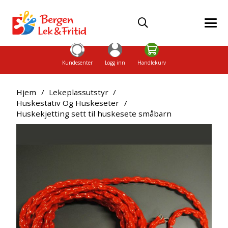
Kundesenter
Logg inn
Handlekurv
Hjem
/
Lekeplassutstyr
/
Huskestativ Og Huskeseter
/
Huskekjetting sett til huskesete småbarn