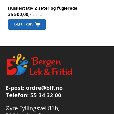
Huskestativ 2 seter og fuglerede
35 500,00
,-
eks. mva.
Legg i kurv
E-post:
ordre@blf.no
Telefon:
55 34 32 00
Øvre Fyllingsvei 81b,