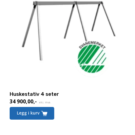
Huskestativ 4 seter
34 900,00
,-
eks. mva.
Legg i kurv