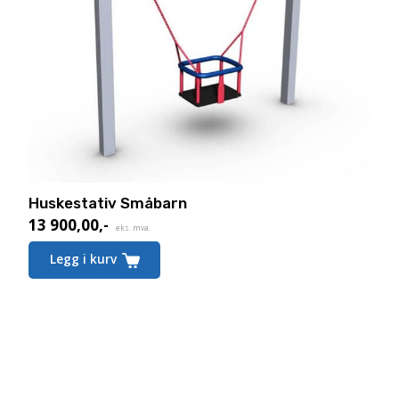
Huskestativ Småbarn
13 900,00
,-
eks. mva.
Legg i kurv