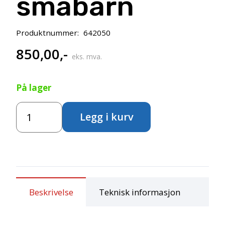
småbarn
Produktnummer:
642050
850,00
,-
eks. mva.
På lager
Huskekjetting
Legg i kurv
sett
til
huskesete
småbarn
antall
Beskrivelse
Teknisk informasjon