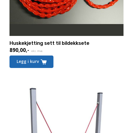
Huskekjetting sett til bildekksete
890,00
,-
eks. mva.
Legg i kurv