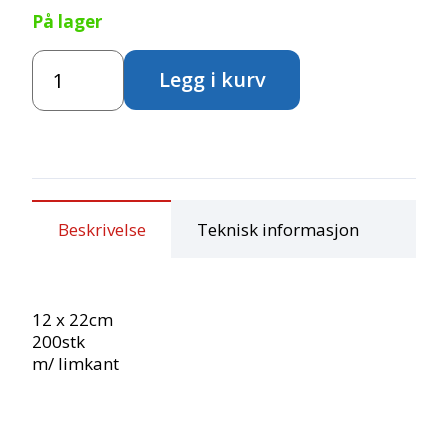
På lager
Cellofanposer
Legg i kurv
-
små
antall
Beskrivelse
Teknisk informasjon
12 x 22cm
200stk
m/ limkant