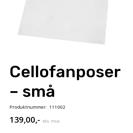
Cellofanposer
– små
Produktnummer:
111002
139,00
,-
eks. mva.