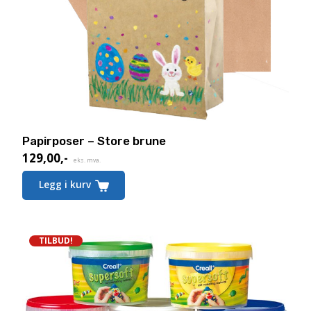
Papirposer – Store brune
129,00
,-
eks. mva.
Legg i kurv
TILBUD!