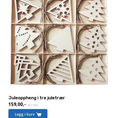
Juleoppheng i tre juletrær
159,00
,-
Nåværende
eks. mva.
pris
Legg i kurv
er: