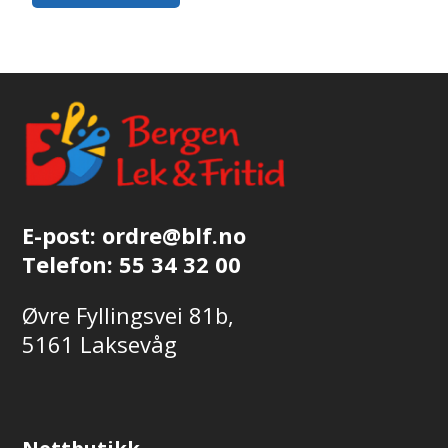
159,00,-.
E-post:
ordre@blf.no
Telefon:
55 34 32 00
Øvre Fyllingsvei 81b,
5161 Laksevåg