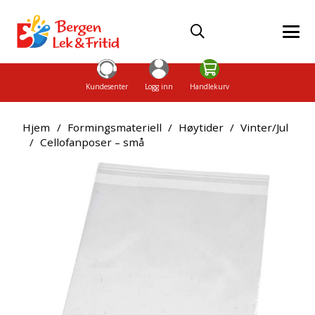
Kundesenter
Logg inn
Handlekurv
Hjem
/
Formingsmateriell
/
Høytider
/
Vinter/Jul
/
Cellofanposer – små