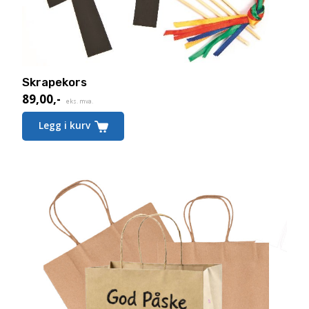
Skrapekors
89,00
,-
eks. mva.
Legg i kurv