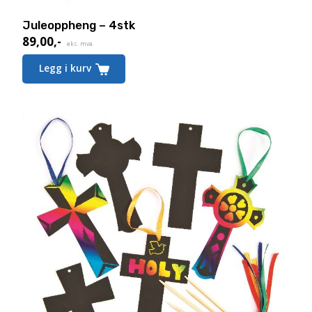
Juleoppheng – 4stk
89,00
,-
eks. mva.
Legg i kurv