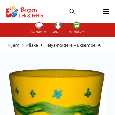
Kundesenter
Logg inn
Handlekurv
Hjem
Påske
Telys-holdere – Eksempel A