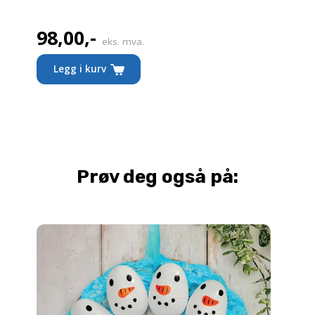
98,00
,-
eks. mva.
Legg i kurv
Prøv deg også på: