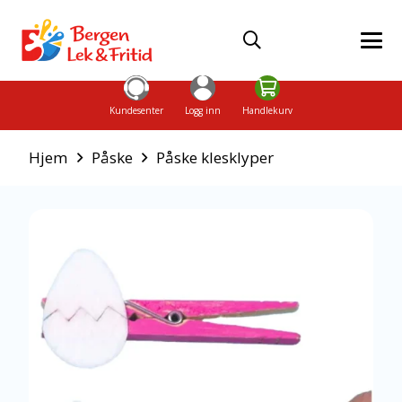
Kundesenter
Logg inn
Handlekurv
Hjem
Påske
Påske klesklyper