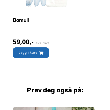
Bomull
59,00
,-
eks. mva.
Legg i kurv
Prøv deg også på: