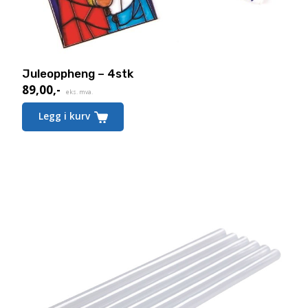
Juleoppheng – 4stk
89,00
,-
eks. mva.
Legg i kurv