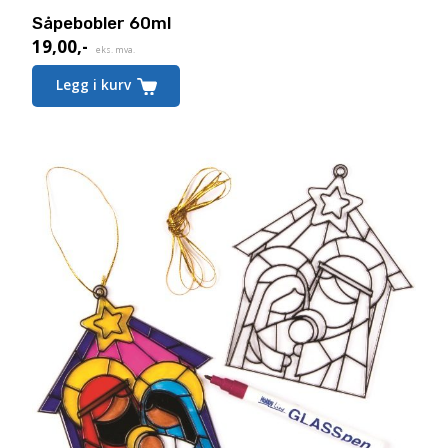
Såpebobler 60ml
19,00
,-
eks. mva.
Legg i kurv