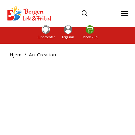
Kundesenter
Logg inn
Handlekurv
Hjem
/
Art Creation