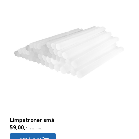
Limpatroner små
59,00
,-
eks. mva.