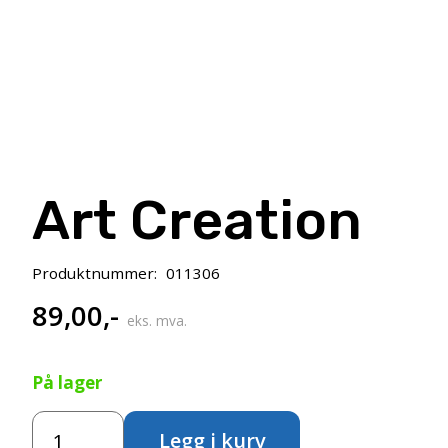
Art Creation
Produktnummer:
011306
89,00
,-
eks. mva.
På lager
Art
Legg i kurv
Creation