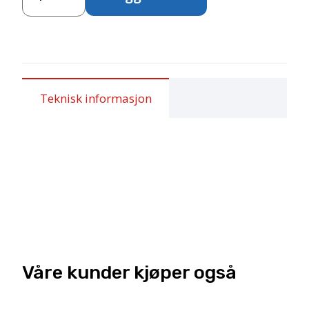
–
Palettkniver
–
2stk
antall
Teknisk informasjon
Våre kunder kjøper også