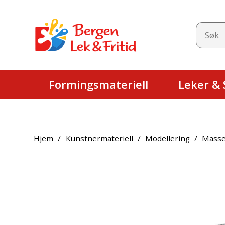
Formingsmateriell
Leker & S
Hjem
/
Kunstnermateriell
/
Modellering
/
Mass