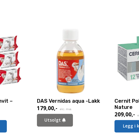
hvit –
DAS Vernidas aqua -Lakk
Cernit Po
Nature
179,00
,-
eks. mva.
209,00
,-
e
Utsolgt
Legg i 