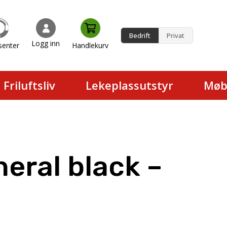
Bedrift
Privat
Logg inn
senter
Handlekurv
en.
Friluftsliv
Lekeplassutstyr
Møb
eral black –