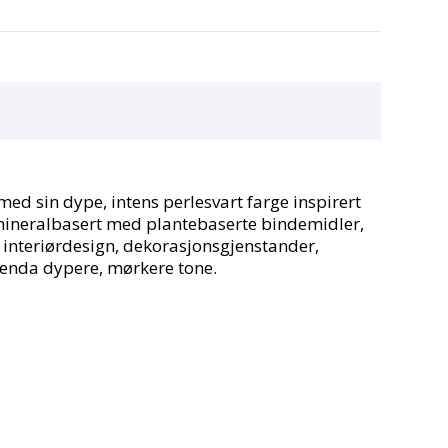
med sin dype, intens perlesvart farge inspirert
g mineralbasert med plantebaserte bindemidler,
il interiørdesign, dekorasjonsgjenstander,
n enda dypere, mørkere tone.