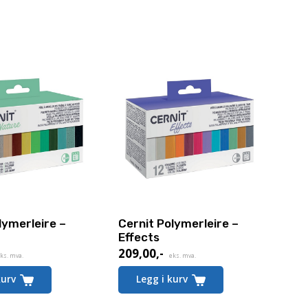
lymerleire –
Cernit Polymerleire –
Effects
209,00
,-
ks. mva.
eks. mva.
kurv
Legg i kurv