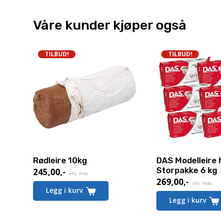
Våre kunder kjøper også
TILBUD!
TILBUD!
Rødleire 10kg
DAS Modelleire 
Storpakke 6 kg
245,00
,-
Nåværende
eks. mva.
269,00
,-
Nåværende
pris
eks. mva.
Legg i kurv
pris
er:
Legg i kurv
er:
245,00,-.
269,00,-.