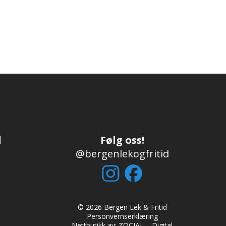
d
Følg oss!
@bergenlekogfritid
© 2026 Bergen Lek & Fritid
Personvernserklæring
Nettbutikk av:
ZOCIAL – Digital