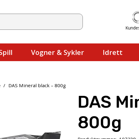
Kunde
Du har ingen produkter i handlekurv
pill
Vogner & Sykler
Idrett
e
/
DAS Mineral black – 800g
DAS Min
800g
Produktnummer:
107239