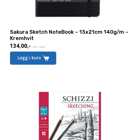
Sakura Sketch NoteBook – 13x21cm 140g/m –
Kremhvit
134,00
,-
eks. mva.
Legg i kurv