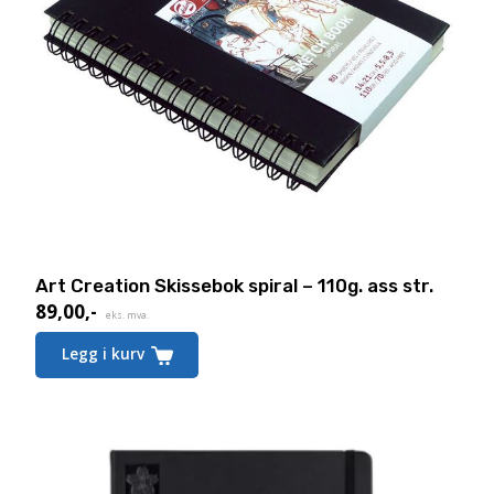
Art Creation Skissebok spiral – 110g. ass str.
89,00
,-
eks. mva.
Dette
Legg i kurv
produktet
har
flere
varianter.
Alternativene
kan
velges