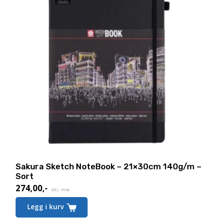
på
produktsiden
Sakura Sketch NoteBook – 21×30cm 140g/m –
Sort
274,00
,-
eks. mva.
Legg i kurv