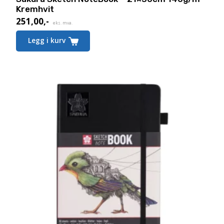
Kremhvit
251,00
,-
eks. mva.
Legg i kurv