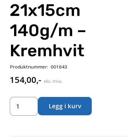
21x15cm
140g/m –
Kremhvit
Produktnummer:
001643
154,00
,-
eks. mva.
Sakura
Legg i kurv
Sketch
NoteBook
–
21x15cm
140g/m