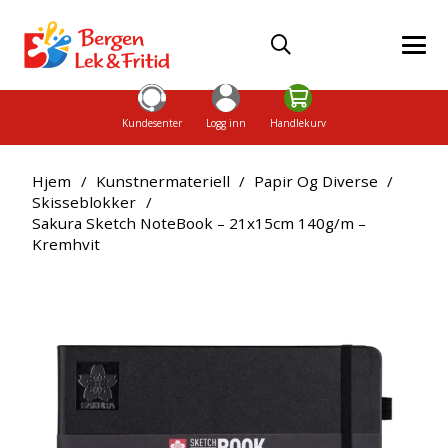
Kundesenter
Logg inn
Handlekurv
Hjem
/
Kunstnermateriell
/
Papir Og Diverse
/
Skisseblokker
/
Sakura Sketch NoteBook – 21x15cm 140g/m –
Kremhvit