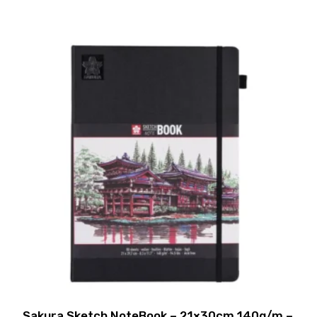
Sakura Sketch NoteBook – 21×30cm 140g/m –