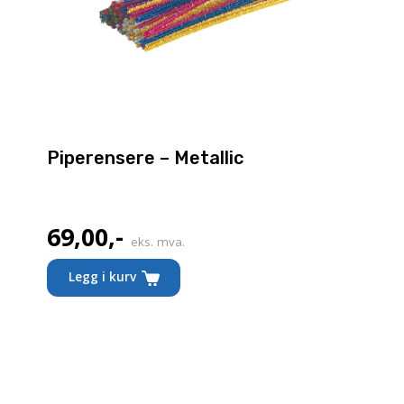
Piperensere – Metallic
69,00
,-
eks. mva.
Legg i kurv