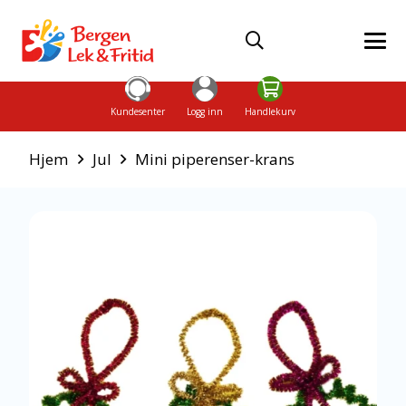
Kundesenter
Logg inn
Handlekurv
Hjem
Jul
Mini piperenser-krans