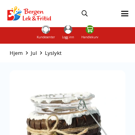
Kundesenter
Logg inn
Handlekurv
Hjem
Jul
Lyslykt