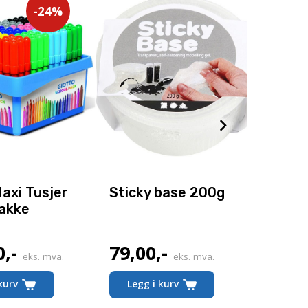
-24%
axi Tusjer
Sticky base 200g
Plast
pakke
«Rund
0
,-
79,00
,-
149,
Nåværende
eks. mva.
eks. mva.
pris
kurv
Legg i kurv
Legg
er: