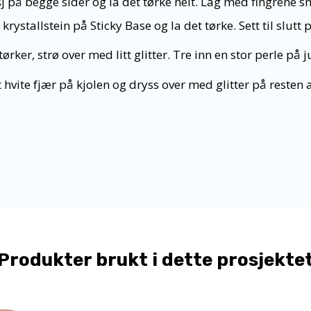
j på begge sider og la det tørke helt. Lag med fingrene s
krystallstein på Sticky Base og la det tørke. Sett til slutt 
ørker, strø over med litt glitter. Tre inn en stor perle på 
t hvite fjær på kjolen og dryss over med glitter på resten 
Produkter brukt i dette prosjekte