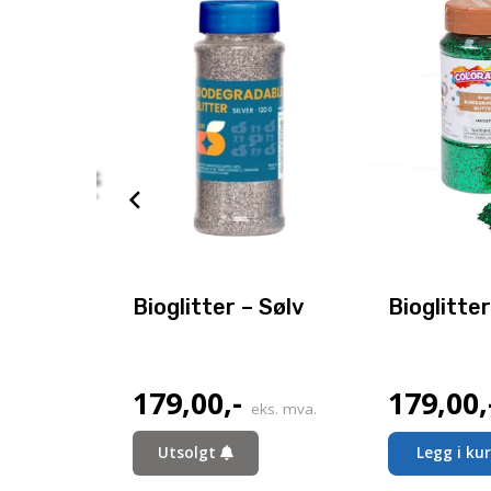
iner –
Bioglitter – Sølv
Bioglitte
179,00
,-
179,00
,
eks. mva.
eks. mva.
Legg i ku
Utsolgt