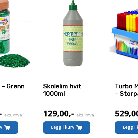
r – Grønn
Skolelim hvit
Turbo M
1000ml
– Stor
-
129,00
,-
529,0
eks. mva.
eks. mva.
rv
Legg i kurv
Legg i 