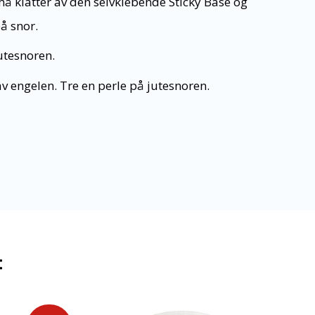
må klatter av den selvklebende Sticky Base og
på snor.
jutesnoren.
av engelen. Tre en perle på jutesnoren.
t