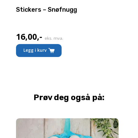
Stickers – Snøfnugg
16,00
,-
eks. mva.
Legg i kurv
Prøv deg også på: