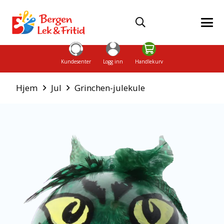
Kundesenter
Logg inn
Handlekurv
Hjem
Jul
Grinchen-julekule