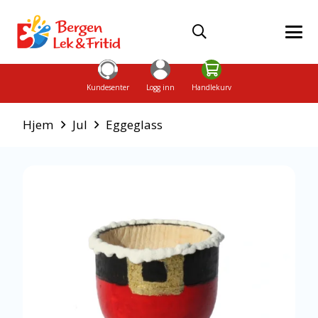
Kundesenter
Logg inn
Handlekurv
Hjem
Jul
Eggeglass