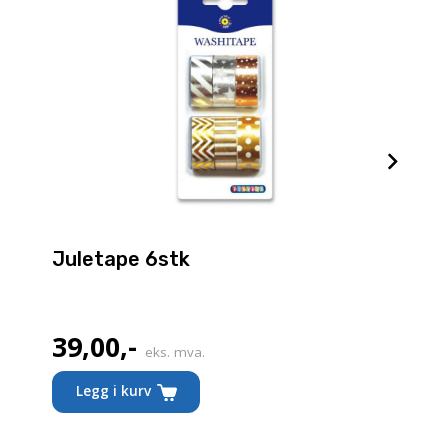
Juletape 6stk
39,00
,-
eks. mva.
Legg i kurv