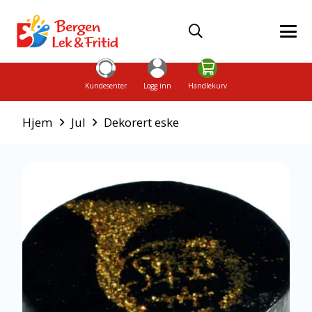
Kundesenter
Logg inn
Handlekurv
Hjem
Jul
Dekorert eske