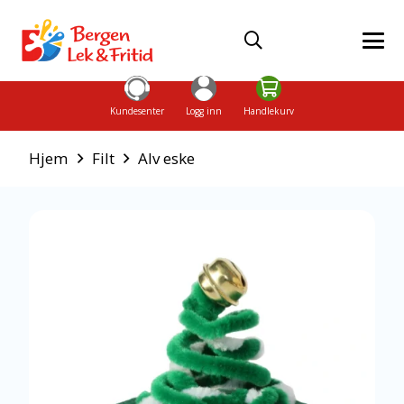
Kundesenter
Logg inn
Handlekurv
Hjem
Filt
Alv eske