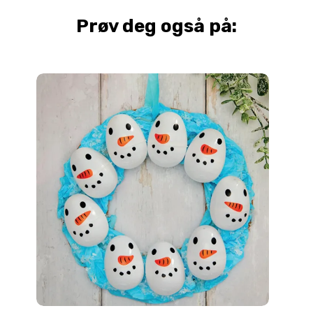
på
Prøv deg også på:
produktsiden