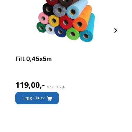
Filt 0,45x5m
119,00
,-
eks. mva.
Dette
Legg i kurv
produktet
har
flere
varianter.
Alternativene
kan
velges