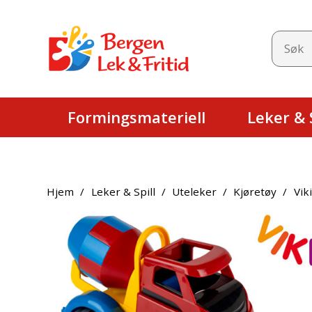
Formingsmateriell
Leker & S
Hjem
/
Leker & Spill
/
Uteleker
/
Kjøretøy
/
Vik