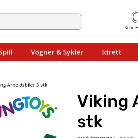
Kunde
Du har ingen produkter i handlekurv
pill
Vogner & Sykler
Idrett
ing Arbeidsbiler 3 stk
Viking 
stk
Produktnummer:
760075