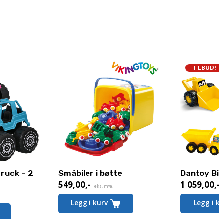
TILBUD!
ruck – 2
Småbiler i bøtte
Dantoy Bi
549,00
,-
1 059,00
,
Nåværen
eks. mva.
pris
Legg i kurv
Legg i 
er: