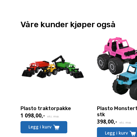
Våre kunder kjøper også
Plasto traktorpakke
Plasto Monstert
stk
1 098,00
,-
eks. mva.
398,00
,-
eks. mva.
Legg i kurv
Legg i kurv