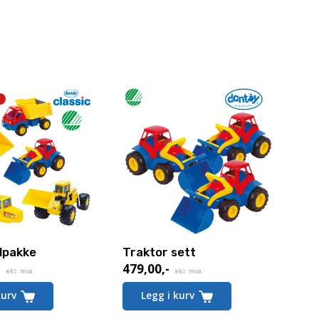
lpakke
Traktor sett
-
479,00
,-
de
eks. mva.
eks. mva.
kurv
Legg i kurv