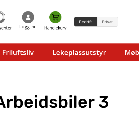
Bedrift
Privat
Logg inn
senter
Handlekurv
en.
Friluftsliv
Lekeplassutstyr
Møb
Arbeidsbiler 3