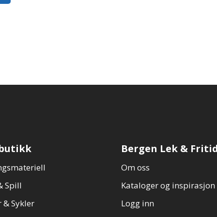
1 059,00,-
butikk
Bergen Lek & Friti
gsmateriell
Om oss
 Spill
Kataloger og inspirasjon
 & Sykler
Logg inn