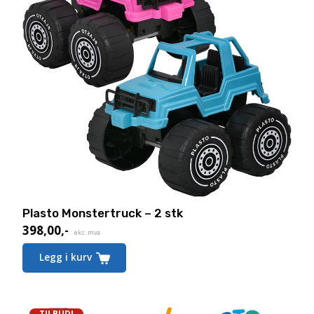
Plasto Monstertruck – 2 stk
398,00
,-
eks. mva.
Legg i kurv
TILBUD!