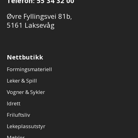
Telefon:
55 34 32 00
Øvre Fyllingsvei 81b,
5161 Laksevåg
Nettbutikk
Formingsmateriell
Leker & Spill
Vogner & Sykler
Idrett
Friluftsliv
Lekeplassutstyr
Møbler