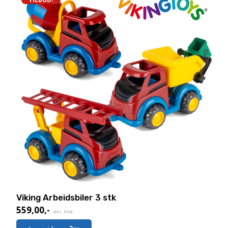
Viking Arbeidsbiler 3 stk
559,00
,-
Nåværende
eks. mva.
pris