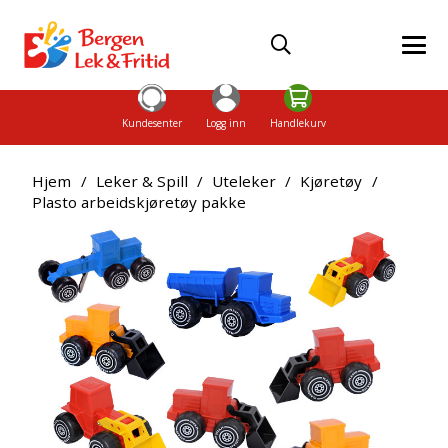
Kundesenter
Logg inn
Handlekurv
Hjem
/
Leker & Spill
/
Uteleker
/
Kjøretøy
/
Plasto arbeidskjøretøy pakke