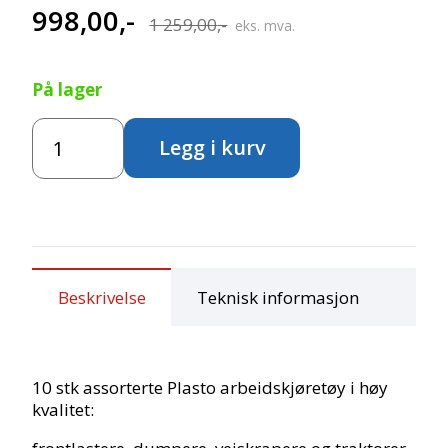
998,00
,-
Opprinnelig
Nåværende
1 259,00
,-
eks. mva.
pris
pris
På lager
var:
er:
Plasto
1 259,00,-.
998,00,-.
Legg i kurv
arbeidskjøretøy
pakke
antall
Beskrivelse
Teknisk informasjon
10 stk assorterte Plasto arbeidskjøretøy i høy
kvalitet: