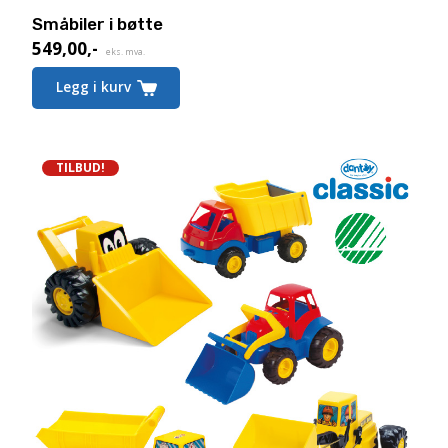
Småbiler i bøtte
549,00
,-
eks. mva.
Legg i kurv
TILBUD!