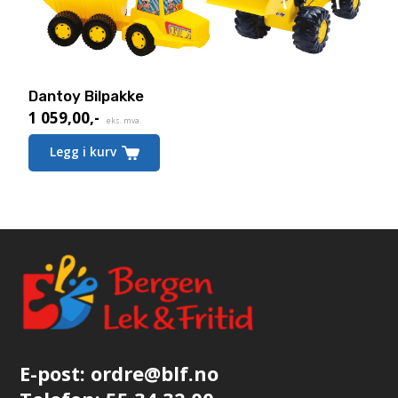
Dantoy Bilpakke
1 059,00
,-
Nåværende
eks. mva.
pris
Legg i kurv
er:
1 059,00,-.
E-post:
ordre@blf.no