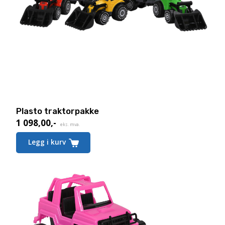
Plasto traktorpakke
1 098,00
,-
eks. mva.
Legg i kurv