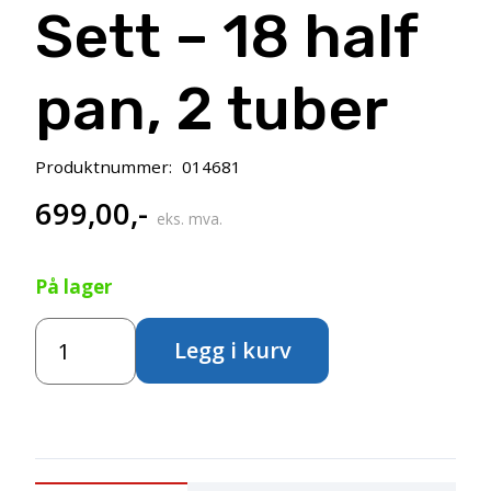
Sett – 18 half
pan, 2 tuber
Produktnummer:
014681
699,00
,-
eks. mva.
På lager
Van
Legg i kurv
Gogh
Akvarell
–
Plastskrin
Sett
–