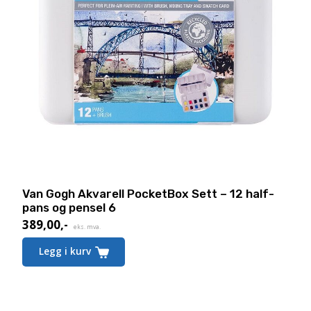
Van Gogh Akvarell PocketBox Sett – 12 half-
pans og pensel 6
389,00
,-
eks. mva.
Legg i kurv