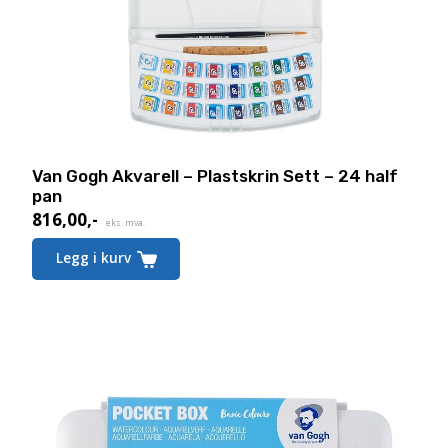
Van Gogh Akvarell – Plastskrin Sett – 24 half
pan
816,00
,-
eks. mva.
Legg i kurv