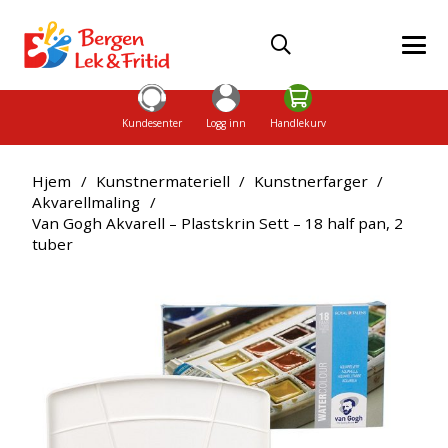
Kundesenter
Logg inn
Handlekurv
Hjem
/
Kunstnermateriell
/
Kunstnerfarger
/
Akvarellmaling
/
Van Gogh Akvarell – Plastskrin Sett – 18 half pan, 2
tuber