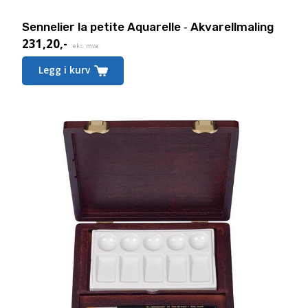
Sennelier la petite Aquarelle ‑ Akvarellmaling
231,20
,-
eks. mva.
Legg i kurv