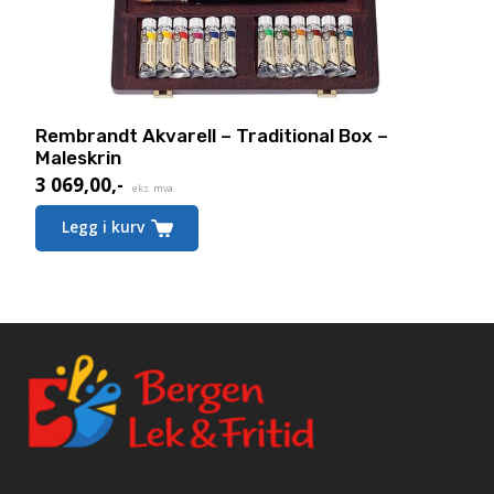
Rembrandt Akvarell – Traditional Box –
Maleskrin
3 069,00
,-
eks. mva.
Legg i kurv