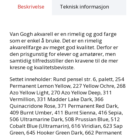
18
Beskrivelse
Teknisk informasjon
half
pan,
2
tuber
Van Gogh akvarell er en rimelig og god farge
antall
som er enkel å bruke. Det er en rimelig
akvarellfarge av meget god kvalitet. Derfor er
den prisgunstig for elever og amatører, men
samtidig tilfredsstiller den kravene til de mer
kresne og kvalitetsbevisste.
Settet inneholder: Rund pensel str. 6, palett, 254
Permanent Lemon Yellow, 227 Yellow Ochre, 268
Azo Yellow Light, 270 Azo Yellow Deep, 311
Vermillion, 331 Madder Lake Dark, 366
Quinacridone Rose, 371 Permanent Red Dark,
409 Burnt Umber, 411 Burnt Sienna, 416 Sepia,
506 Ultramarine Dark, 508 Prussian Blue, 512
Cobalt Blue (Ultramarin), 616 Viridian, 623 Sap
Green, 645 Hooker Green Dark, 662 Permanent