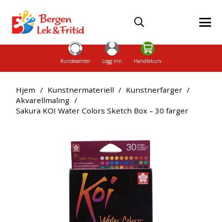
Kundesenter
Logg inn
Handlekurv
Hjem
/
Kunstnermateriell
/
Kunstnerfarger
/
Akvarellmaling
/
Sakura KOI Water Colors Sketch Box – 30 farger