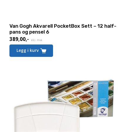
Van Gogh Akvarell PocketBox Sett – 12 half-
pans og pensel 6
389,00
,-
eks. mva.
Legg i kurv