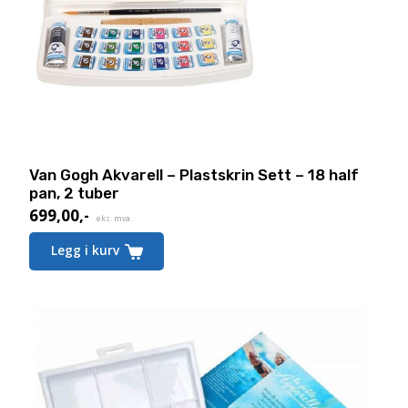
Van Gogh Akvarell – Plastskrin Sett – 18 half
pan, 2 tuber
699,00
,-
eks. mva.
Legg i kurv