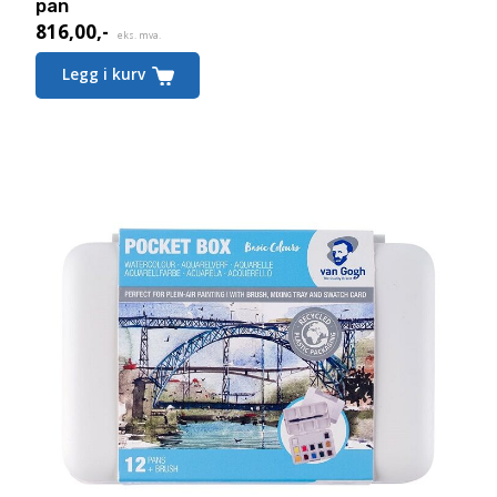
pan
816,00
,-
eks. mva.
Legg i kurv