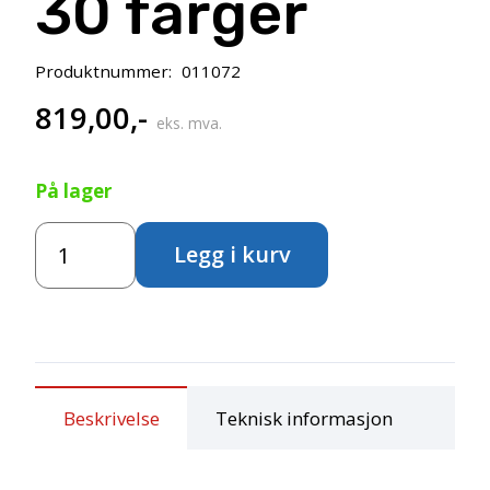
30 farger
Produktnummer:
011072
819,00
,-
eks. mva.
På lager
Sakura
Legg i kurv
KOI
Water
Colors
Sketch
Box
–
30
Beskrivelse
Teknisk informasjon
farger
antall