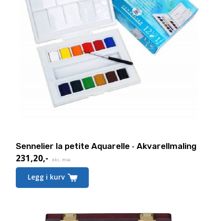
Sennelier la petite Aquarelle ‑ Akvarellmaling
231,20
,-
eks. mva.
Legg i kurv