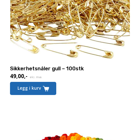
Sikkerhetsnåler gull – 100stk
49,00
,-
eks. mva.
Legg i kurv