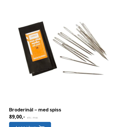
Broderinål – med spiss
89,00
,-
eks. mva.