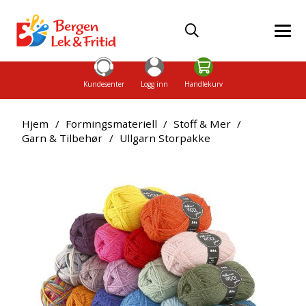
Kundesenter
Logg inn
Handlekurv
Hjem
/
Formingsmateriell
/
Stoff & Mer
/
Garn & Tilbehør
/
Ullgarn Storpakke