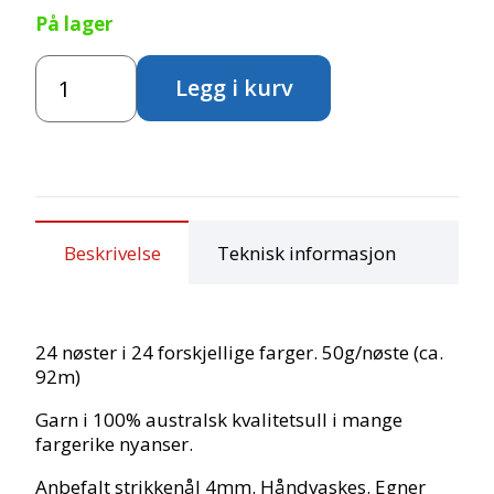
På lager
Ullgarn
Legg i kurv
Storpakke
antall
Beskrivelse
Teknisk informasjon
24 nøster i 24 forskjellige farger. 50g/nøste (ca.
92m)
Garn i 100% australsk kvalitetsull i mange
fargerike nyanser.
Anbefalt strikkenål 4mm. Håndvaskes. Egner