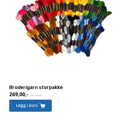
Broderigarn storpakke
269,00
,-
eks. mva.
Legg i kurv