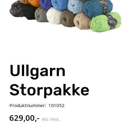
Ullgarn
Storpakke
Produktnummer:
101052
629,00
,-
eks. mva.