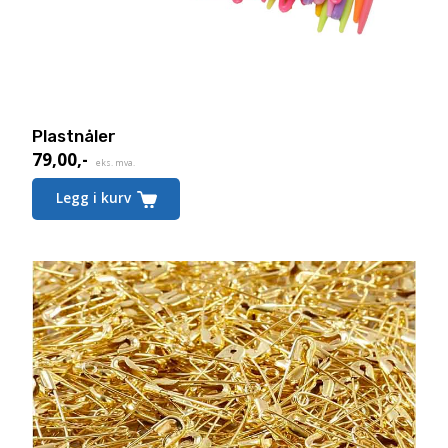
Plastnåler
79,00
,-
eks. mva.
Legg i kurv