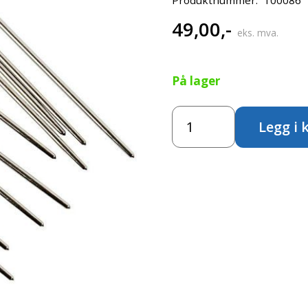
49,00
,-
eks. mva.
På lager
Broderinål
Legg i 
-
uten
spiss
antall