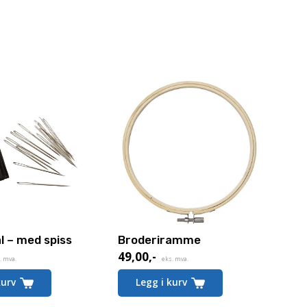
l – med spiss
Broderiramme
49,00
,-
. mva.
eks. mva.
kurv
Legg i kurv