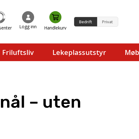
Bedrift
Privat
Logg inn
senter
Handlekurv
en.
Friluftsliv
Lekeplassutstyr
Møb
nål – uten