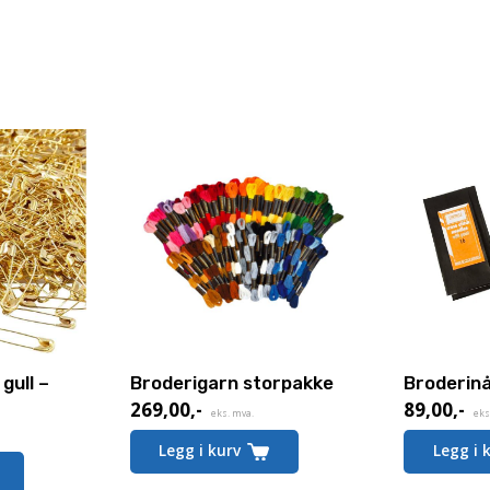
gull –
Broderigarn storpakke
Broderinå
269,00
,-
89,00
,-
eks. mva.
eks
Legg i kurv
Legg i 