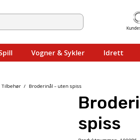
Kunde
Du har ingen produkter i handlekurv
pill
Vogner & Sykler
Idrett
 Tilbehør
/
Broderinål – uten spiss
Broderi
spiss
Produktnummer:
100086