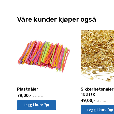
Våre kunder kjøper også
Plastnåler
Sikkerhetsnåler 
100stk
79,00
,-
eks. mva.
49,00
,-
eks. mva.
Legg i kurv
Legg i kurv