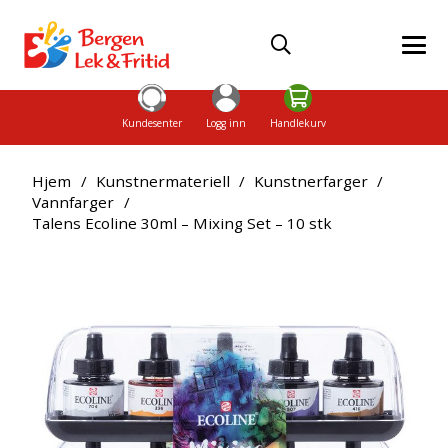
Kundesenter
Logg inn
Handlekurv
Hjem
/
Kunstnermateriell
/
Kunstnerfarger
/
Vannfarger
/
Talens Ecoline 30ml – Mixing Set – 10 stk