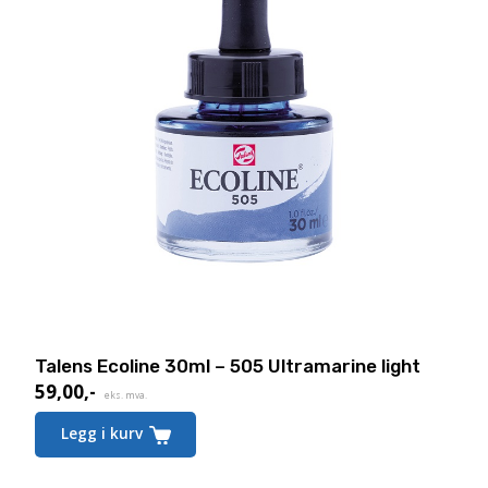
Talens Ecoline 30ml – 505 Ultramarine light
59,00
,-
eks. mva.
Legg i kurv