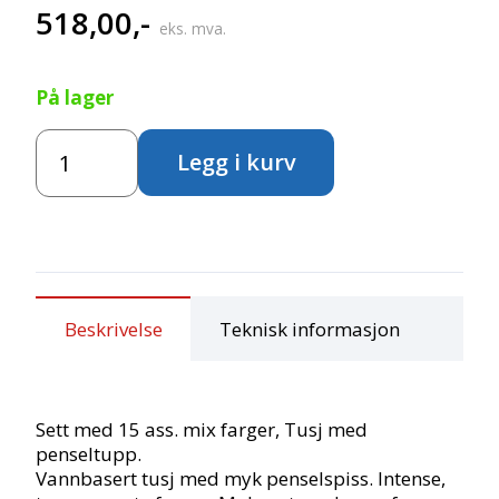
518,00
,-
eks. mva.
På lager
Talens
Legg i kurv
Ecoline
Brush
Pen
-
Primary
antall
Beskrivelse
Teknisk informasjon
Sett med 15 ass. mix farger, Tusj med
penseltupp.
Vannbasert tusj med myk penselspiss. Intense,