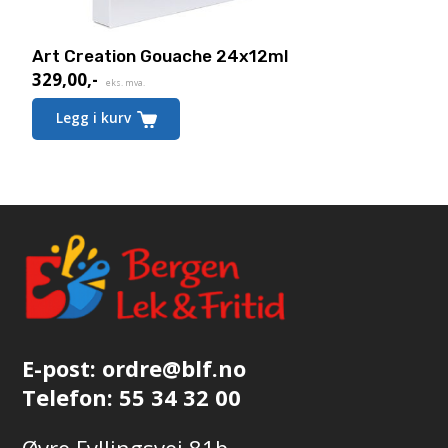
Art Creation Gouache 24x12ml
329,00
,-
eks. mva.
Legg i kurv
E-post:
ordre@blf.no
Telefon:
55 34 32 00
Øvre Fyllingsvei 81b,