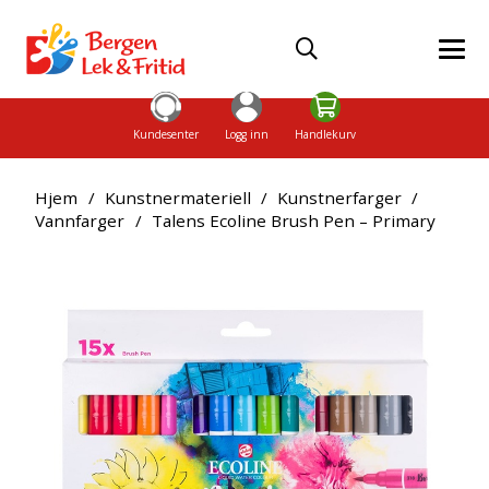
Kundesenter
Logg inn
Handlekurv
Hjem
/
Kunstnermateriell
/
Kunstnerfarger
/
Vannfarger
/
Talens Ecoline Brush Pen – Primary