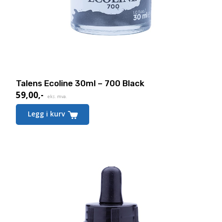
Talens Ecoline 30ml – 700 Black
59,00
,-
eks. mva.
Legg i kurv