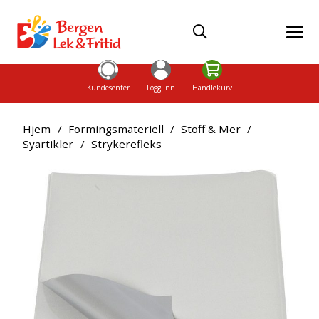
Kundesenter
Logg inn
Handlekurv
Hjem
/
Formingsmateriell
/
Stoff & Mer
/
Syartikler
/
Strykerefleks