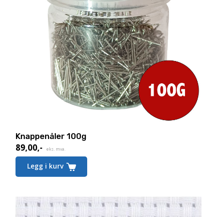
Knappenåler 100g
89,00
,-
eks. mva.
Legg i kurv