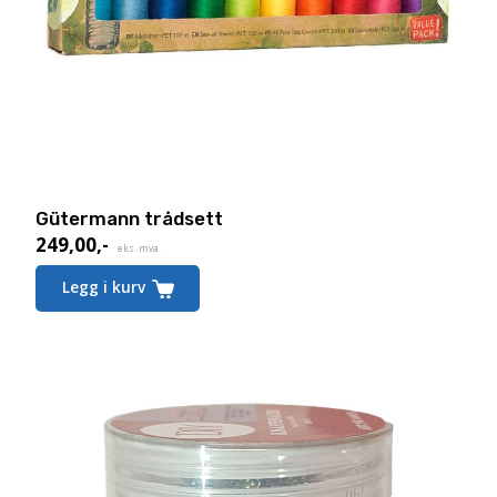
Gütermann trådsett
249,00
,-
eks. mva.
Legg i kurv