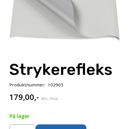
Strykerefleks
Produktnummer:
102905
179,00
,-
eks. mva.
På lager
Strykerefleks