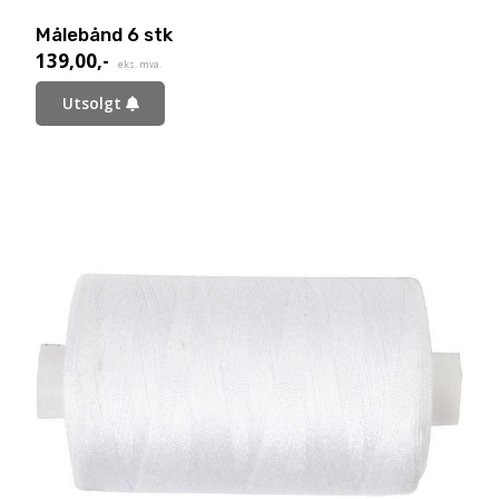
Målebånd 6 stk
139,00
,-
eks. mva.
Utsolgt