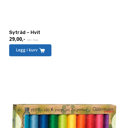
Sytråd – Hvit
29,00
,-
eks. mva.
Legg i kurv