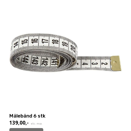
Målebånd 6 stk
139,00
,-
eks. mva.