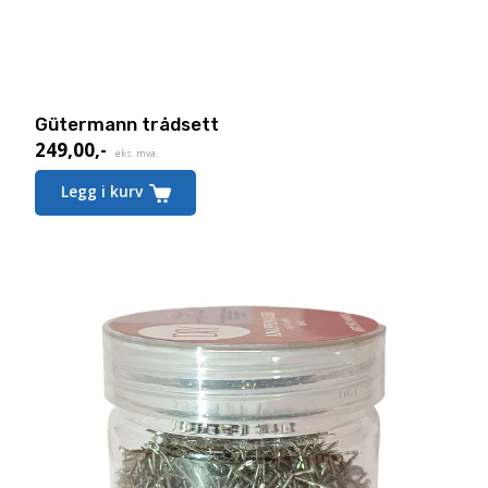
Gütermann trådsett
249,00
,-
eks. mva.
Legg i kurv