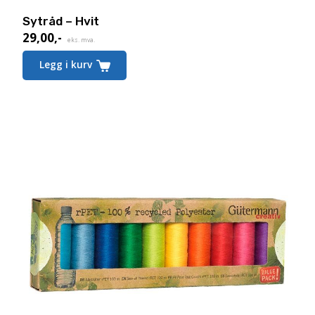
Sytråd – Hvit
29,00
,-
eks. mva.
Legg i kurv