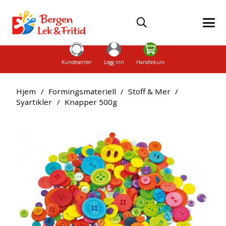
Kundesenter
Logg inn
Handlekurv
Hjem
/
Formingsmateriell
/
Stoff & Mer
/
Syartikler
/
Knapper 500g