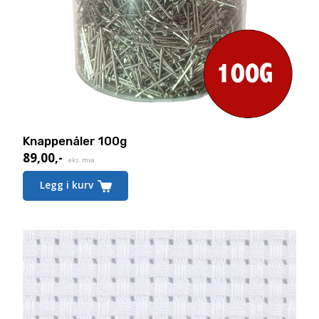
Knappenåler 100g
89,00
,-
eks. mva.
Legg i kurv