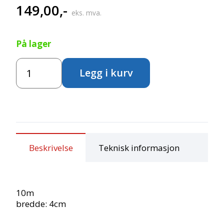
149,00
,-
eks. mva.
På lager
Strikket
Legg i kurv
strømpe
-
stripet,
4cm
antall
Beskrivelse
Teknisk informasjon
10m
bredde: 4cm