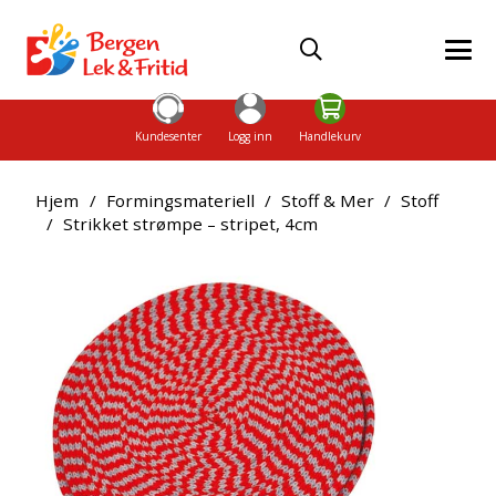
Kundesenter
Logg inn
Handlekurv
Hjem
/
Formingsmateriell
/
Stoff & Mer
/
Stoff
/
Strikket strømpe – stripet, 4cm