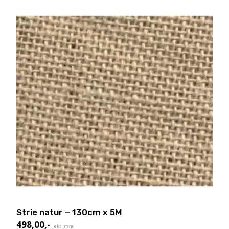
Strie natur – 130cm x 5M
498,00
,-
eks. mva.