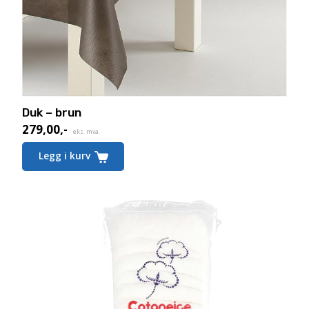
Duk – brun
279,00
,-
eks. mva.
Legg i kurv