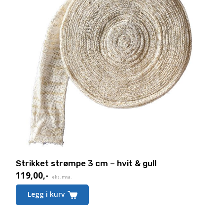
Strikket strømpe 3 cm – hvit & gull
119,00
,-
eks. mva.
Legg i kurv