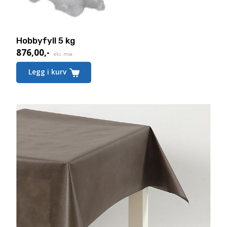
Hobbyfyll 5 kg
876,00
,-
eks. mva.
Legg i kurv