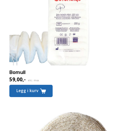
Bomull
59,00
,-
eks. mva.
Legg i kurv